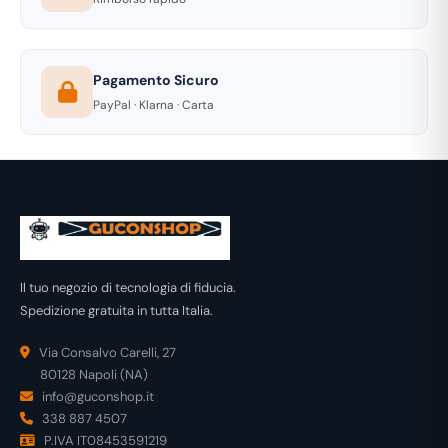
Pagamento Sicuro
PayPal · Klarna · Carta
Il tuo negozio di tecnologia di fiducia.
Spedizione gratuita in tutta Italia.
Via Consalvo Carelli, 27
80128 Napoli (NA)
info@guconshop.it
338 887 4507
P.IVA IT08453591219