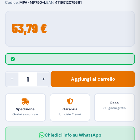
Codice:
MPA-MP750-L
EAN:
4719512075661
53,79 €
Aggiungi al carrello
−
+
Reso
30 giorni gratis
Spedizione
Garanzia
Gratuita ovunque
Ufficiale 2 anni
Chiedici info su WhatsApp