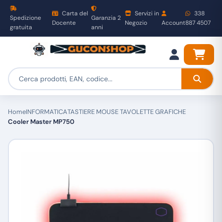
Carta del
Servizi in
338
Spedizione
Garanzia 2
Docente
Negozio
Account
887 4507
gratuita
anni
Home
INFORMATICA
TASTIERE MOUSE TAVOLETTE GRAFICHE
Cooler Master MP750