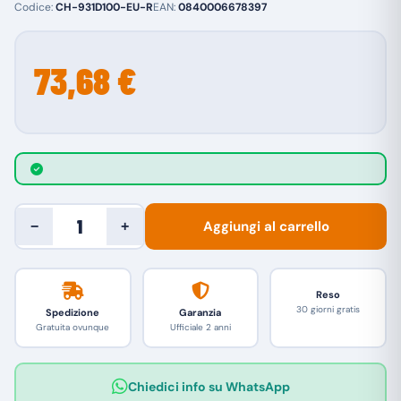
Codice:
CH-931D100-EU-R
EAN:
0840006678397
73,68 €
Aggiungi al carrello
−
+
Reso
30 giorni gratis
Spedizione
Garanzia
Gratuita ovunque
Ufficiale 2 anni
Chiedici info su WhatsApp