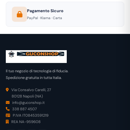
Pagamento Sicuro
PayPal · Klarna · Carta
Il tuo negozio di tecnologia di fiducia.
Spedizione gratuita in tutta Italia.
Via Consalvo Carelli, 27
80128 Napoli (NA)
info@guconshop.it
338 887 4507
P.IVA IT08453591219
REA NA-959608