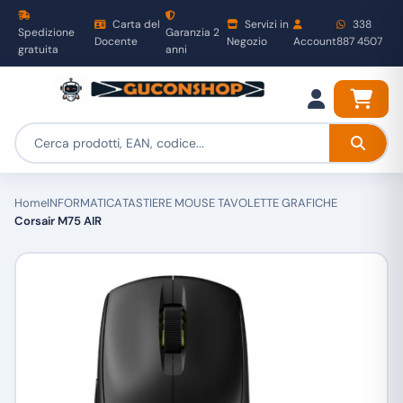
Carta del
Servizi in
338
Spedizione
Garanzia 2
Docente
Negozio
Account
887 4507
gratuita
anni
Home
INFORMATICA
TASTIERE MOUSE TAVOLETTE GRAFICHE
Corsair M75 AIR