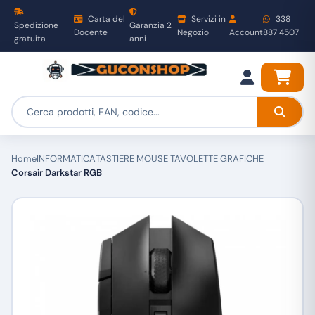
Carta del
Servizi in
338
Spedizione
Garanzia 2
Docente
Negozio
Account
887 4507
gratuita
anni
Home
INFORMATICA
TASTIERE MOUSE TAVOLETTE GRAFICHE
Corsair Darkstar RGB