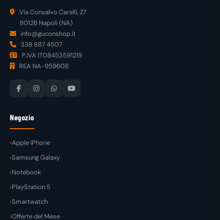
Via Consalvo Carelli, 27
80128 Napoli (NA)
info@guconshop.it
338 887 4507
P.IVA IT08453591219
REA NA-959608
Negozio
Apple iPhone
Samsung Galaxy
Notebook
PlayStation 5
Smartwatch
Offerte del Mese