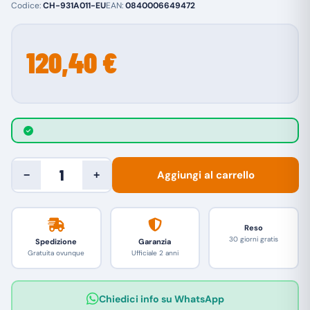
Codice:
CH-931A011-EU
EAN:
0840006649472
120,40 €
Aggiungi al carrello
−
+
Reso
30 giorni gratis
Spedizione
Garanzia
Gratuita ovunque
Ufficiale 2 anni
Chiedici info su WhatsApp