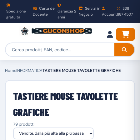
Carta del
Servizi in
338
Spedizione
Garanzia 2
Docente
Negozio
Account
887 4507
gratuita
anni
Home
INFORMATICA
TASTIERE MOUSE TAVOLETTE GRAFICHE
TASTIERE MOUSE TAVOLETTE
GRAFICHE
79 prodotti