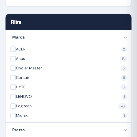
Filtra
Marca
ACER
2
Asus
13
Cooler Master
5
Corsair
11
HYTE
3
LENOVO
1
Logitech
20
Mionix
1
MSI Microstar
1
Prezzo
NGS
13