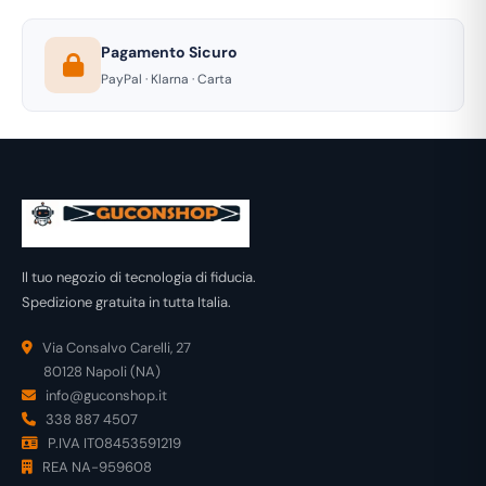
Pagamento Sicuro
PayPal · Klarna · Carta
Il tuo negozio di tecnologia di fiducia.
Spedizione gratuita in tutta Italia.
Via Consalvo Carelli, 27
80128 Napoli (NA)
info@guconshop.it
338 887 4507
P.IVA IT08453591219
REA NA-959608