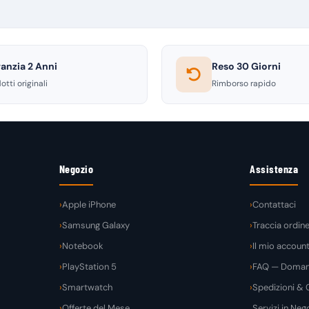
anzia 2 Anni
Reso 30 Giorni
otti originali
Rimborso rapido
Negozio
Assistenza
Apple iPhone
Contattaci
Samsung Galaxy
Traccia ordin
Notebook
Il mio accoun
PlayStation 5
FAQ — Domand
Smartwatch
Spedizioni & C
Offerte del Mese
Servizi in Nego