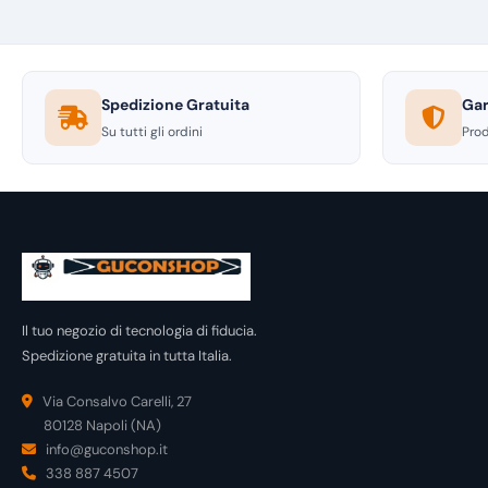
Spedizione Gratuita
Gar
Su tutti gli ordini
Prod
Il tuo negozio di tecnologia di fiducia.
Spedizione gratuita in tutta Italia.
Via Consalvo Carelli, 27
80128 Napoli (NA)
info@guconshop.it
338 887 4507