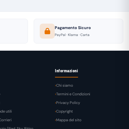
Pagamento Sicuro
PayPal · Klarna · Carta
Informazioni
Chi siamo
e
Termini e Condizioni
t
Privacy Policy
e utili
Copyright
orrieri
Mappa del sito
zio (Iliad, Sky, Ritiro