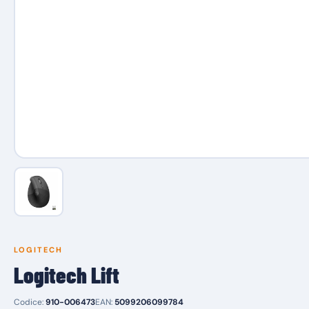
LOGITECH
Logitech Lift
Codice:
910-006473
EAN:
5099206099784