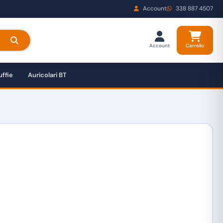
Account
338 887 4507
Account
Carrello
ffie
Auricolari BT