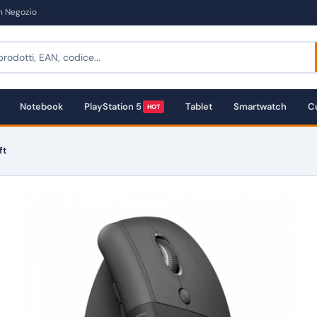
in Negozio
Notebook
PlayStation 5
Tablet
Smartwatch
Cu
HOT
ft