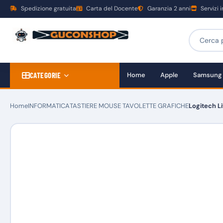
Spedizione gratuita
Carta del Docente
Garanzia 2 anni
Servizi 
CATEGORIE
Home
Apple
Samsung
Home
INFORMATICA
TASTIERE MOUSE TAVOLETTE GRAFICHE
Logitech Li