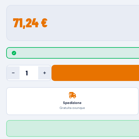
71,24 €
−
+
Spedizione
Gratuita ovunque