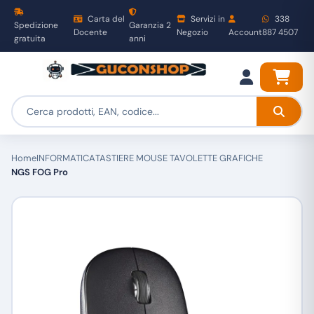
Carta del
Servizi in
338
Spedizione
Garanzia 2
Docente
Negozio
Account
887 4507
gratuita
anni
Home
INFORMATICA
TASTIERE MOUSE TAVOLETTE GRAFICHE
NGS FOG Pro