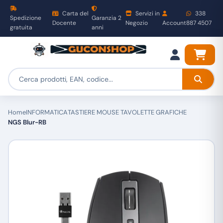
Carta del
Servizi in
338
Spedizione
Garanzia 2
Docente
Negozio
Account
887 4507
gratuita
anni
Home
INFORMATICA
TASTIERE MOUSE TAVOLETTE GRAFICHE
NGS Blur-RB