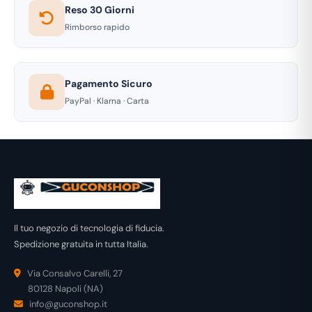
Reso 30 Giorni
Rimborso rapido
Pagamento Sicuro
PayPal · Klarna · Carta
Il tuo negozio di tecnologia di fiducia.
Spedizione gratuita in tutta Italia.
Via Consalvo Carelli, 27
80128 Napoli (NA)
info@guconshop.it