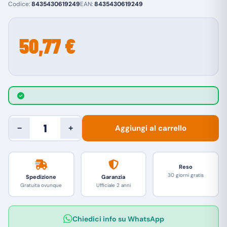
Codice:
8435430619249
EAN:
8435430619249
50,77 €
Aggiungi al carrello
−
+
Reso
30 giorni gratis
Spedizione
Garanzia
Gratuita ovunque
Ufficiale 2 anni
Chiedici info su WhatsApp