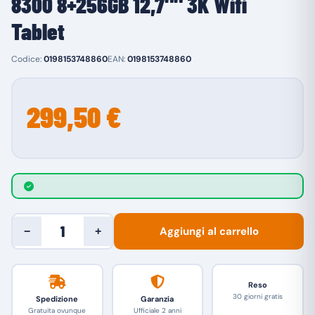
8300 8+256GB 12,7"" 3K Wifi
Tablet
Codice:
0198153748860
EAN:
0198153748860
299,50 €
Aggiungi al carrello
−
+
Reso
30 giorni gratis
Spedizione
Garanzia
Gratuita ovunque
Ufficiale 2 anni