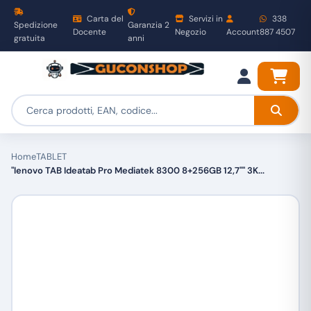
Carta del
Servizi in
338
Spedizione
Garanzia 2
Docente
Negozio
Account
887 4507
gratuita
anni
Home
TABLET
"lenovo TAB Ideatab Pro Mediatek 8300 8+256GB 12,7"" 3K...