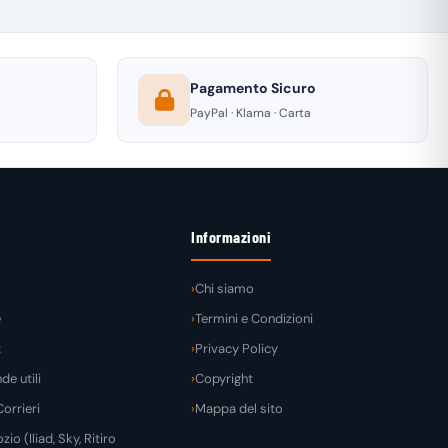
Pagamento Sicuro
PayPal · Klarna · Carta
Informazioni
Chi siamo
e
Termini e Condizioni
t
Privacy Policy
e utili
Copyright
orrieri
Mappa del sito
zio (Iliad, Sky, Ritiro