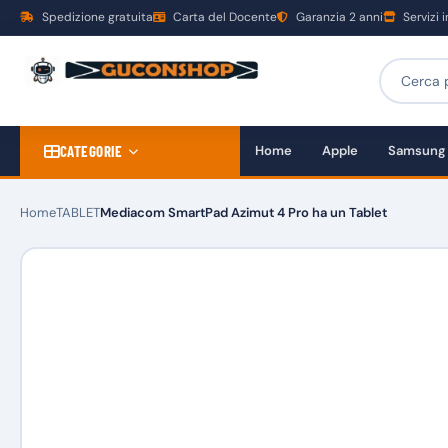
Spedizione gratuita
Carta del Docente
Garanzia 2 anni
Servizi 
CATEGORIE
Home
Apple
Samsung
Home
TABLET
Mediacom SmartPad Azimut 4 Pro ha un Tablet