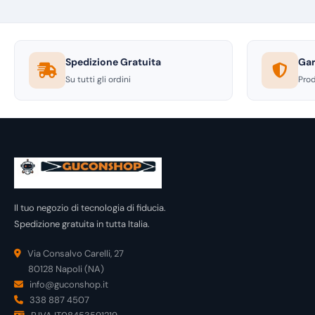
Spedizione Gratuita
Gar
Su tutti gli ordini
Prod
Il tuo negozio di tecnologia di fiducia.
Spedizione gratuita in tutta Italia.
Via Consalvo Carelli, 27
80128 Napoli (NA)
info@guconshop.it
338 887 4507