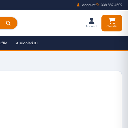
Account
338 887 4507
Account
Carrello
ffie
Auricolari BT