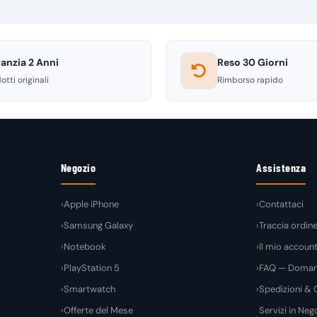
anzia 2 Anni
Reso 30 Giorni
otti originali
Rimborso rapido
Negozio
Assistenza
Apple iPhone
Contattaci
Samsung Galaxy
Traccia ordin
Notebook
Il mio accoun
PlayStation 5
FAQ — Domand
Smartwatch
Spedizioni & C
Offerte del Mese
Servizi in Nego