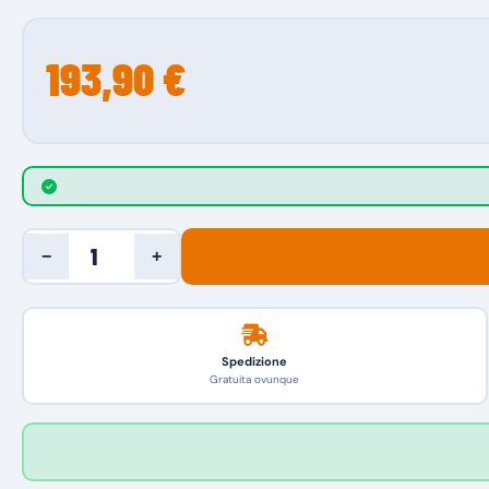
193,90 €
−
+
Spedizione
Gratuita ovunque