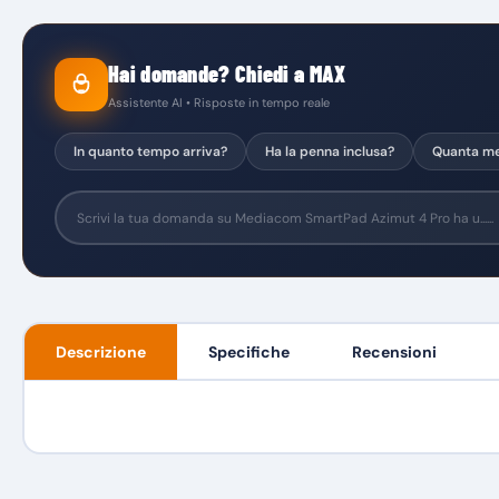
Hai domande? Chiedi a MAX
Assistente AI • Risposte in tempo reale
In quanto tempo arriva?
Ha la penna inclusa?
Quanta me
Descrizione
Specifiche
Recensioni