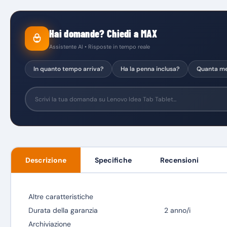
Hai domande? Chiedi a MAX
Assistente AI • Risposte in tempo reale
In quanto tempo arriva?
Ha la penna inclusa?
Quanta me
Descrizione
Specifiche
Recensioni
Altre caratteristiche
Durata della garanzia
2 anno/i
Archiviazione