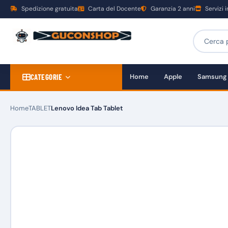
Spedizione gratuita
Carta del Docente
Garanzia 2 anni
Servizi 
CATEGORIE
Home
Apple
Samsung
Home
TABLET
Lenovo Idea Tab Tablet