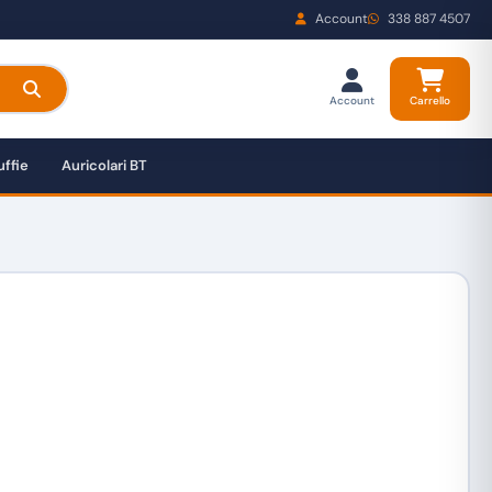
Account
338 887 4507
Account
Carrello
ffie
Auricolari BT