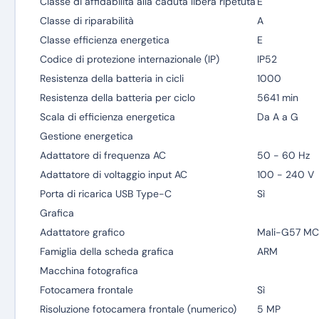
Classe di affidabilità alla caduta libera ripetuta
E
Classe di riparabilità
A
Classe efficienza energetica
E
Codice di protezione internazionale (IP)
IP52
Resistenza della batteria in cicli
1000
Resistenza della batteria per ciclo
5641 min
Scala di efficienza energetica
Da A a G
Gestione energetica
Adattatore di frequenza AC
50 - 60 Hz
Adattatore di voltaggio input AC
100 - 240 V
Porta di ricarica USB Type-C
Sì
Grafica
Adattatore grafico
Mali-G57 MC
Famiglia della scheda grafica
ARM
Macchina fotografica
Fotocamera frontale
Sì
Risoluzione fotocamera frontale (numerico)
5 MP