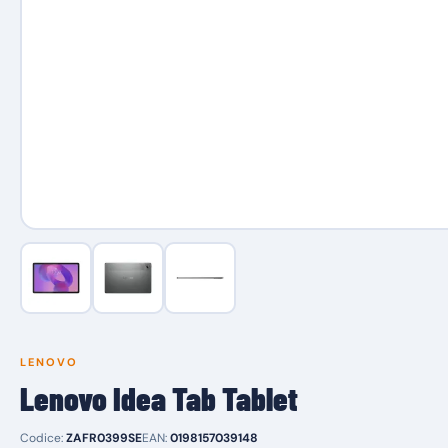
LENOVO
Lenovo Idea Tab Tablet
Codice:
ZAFR0399SE
EAN:
0198157039148