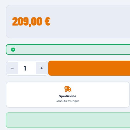
209,00 €
−
+
Spedizione
Gratuita ovunque