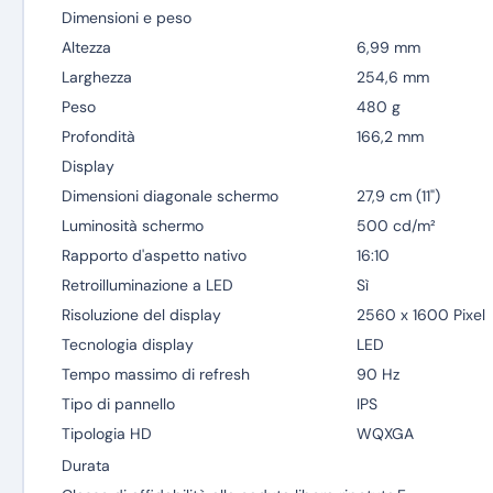
Dimensioni e peso
Altezza
6,99 mm
Larghezza
254,6 mm
Peso
480 g
Profondità
166,2 mm
Display
Dimensioni diagonale schermo
27,9 cm (11")
Luminosità schermo
500 cd/m²
Rapporto d'aspetto nativo
16:10
Retroilluminazione a LED
Sì
Risoluzione del display
2560 x 1600 Pixel
Tecnologia display
LED
Tempo massimo di refresh
90 Hz
Tipo di pannello
IPS
Tipologia HD
WQXGA
Durata