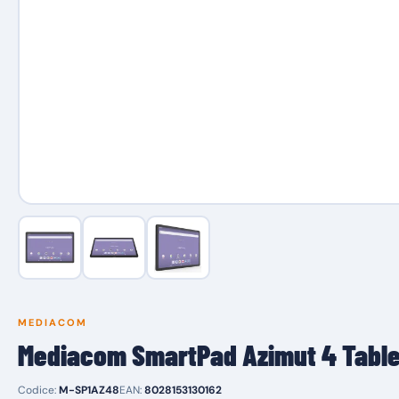
MEDIACOM
Mediacom SmartPad Azimut 4 Table
Codice:
M-SP1AZ48
EAN:
8028153130162