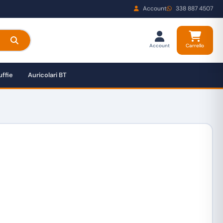
Account
338 887 4507
Account
Carrello
ffie
Auricolari BT