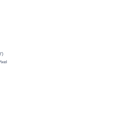
")
ixel