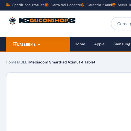
Spedizione gratuita
Carta del Docente
Garanzia 2 anni
Servizi 
CATEGORIE
Home
Apple
Samsung
Home
TABLET
Mediacom SmartPad Azimut 4 Tablet