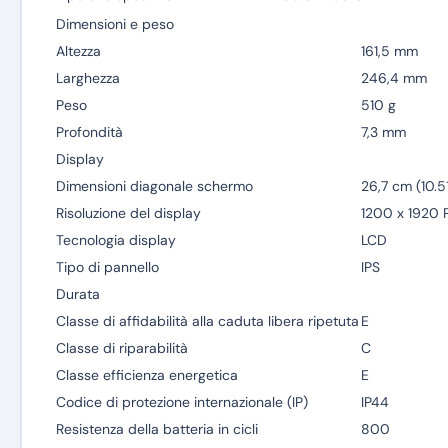
Dimensioni e peso
Altezza
161,5 mm
Larghezza
246,4 mm
Peso
510 g
Profondità
7,3 mm
Display
Dimensioni diagonale schermo
26,7 cm (10.51
Risoluzione del display
1200 x 1920 P
Tecnologia display
LCD
Tipo di pannello
IPS
Durata
Classe di affidabilità alla caduta libera ripetuta
E
Classe di riparabilità
C
Classe efficienza energetica
E
Codice di protezione internazionale (IP)
IP44
Resistenza della batteria in cicli
800