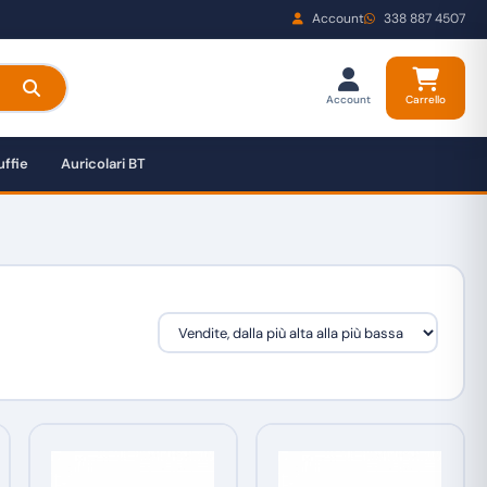
Account
338 887 4507
Account
Carrello
ffie
Auricolari BT