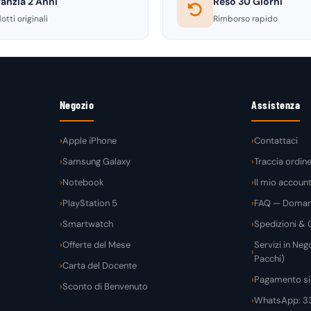
anzia 2 Anni
Reso 30 Giorni
otti originali
Rimborso rapido
Negozio
Assistenza
Apple iPhone
Contattaci
Samsung Galaxy
Traccia ordin
Notebook
Il mio accoun
PlayStation 5
FAQ — Domand
Smartwatch
Spedizioni & C
Offerte del Mese
Servizi in Nego
Pacchi)
Carta del Docente
Pagamento si
Sconto di Benvenuto
WhatsApp: 3