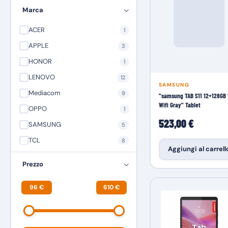
Marca
ACER
1
APPLE
3
HONOR
1
LENOVO
12
SAMSUNG
Mediacom
9
"samsung TAB S11 12+128GB 
Wifi Gray" Tablet
OPPO
1
523,00 €
SAMSUNG
5
TCL
8
Aggiungi al carrell
ULEFONE
11
Prezzo
96 €
610 €