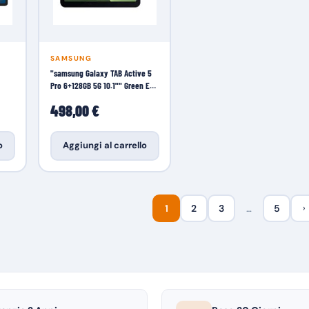
SAMSUNG
"samsung Galaxy TAB Active 5
Pro 6+128GB 5G 10.1"" Green EE"
Tablet
498,00 €
o
Aggiungi al carrello
1
2
3
…
5
›