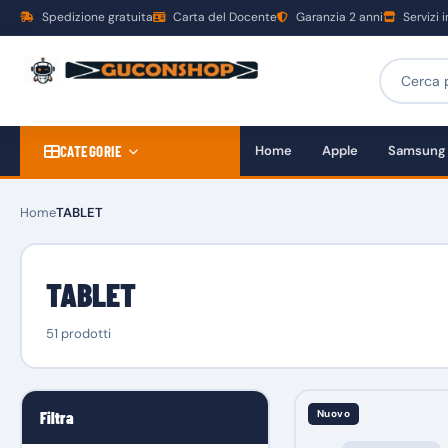
Spedizione gratuita
Carta del Docente
Garanzia 2 anni
Servizi 
CATEGORIE
Home
Apple
Samsung
Home
TABLET
TABLET
51 prodotti
Nuovo
Filtra