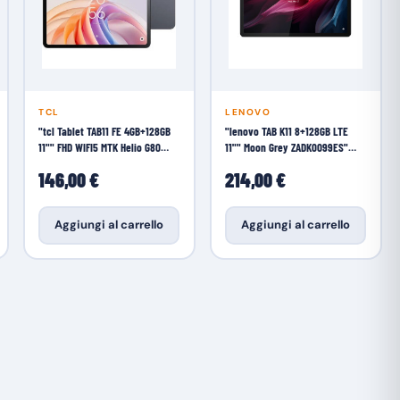
TCL
LENOVO
"tcl Tablet TAB11 FE 4GB+128GB
"lenovo TAB K11 8+128GB LTE
11"" FHD WIFI5 MTK Helio G80
11"" Moon Grey ZADK0099ES"
6000MAH Space
Tablet
146,00 €
214,00 €
Aggiungi al carrello
Aggiungi al carrello