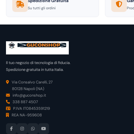
Spedizione Gratuita
Gar
Su tutti gli ordini
Prod
Il tuo negozio di tecnologia di fiducia.
Spedizione gratuita in tutta Italia.
Via Consalvo Carelli, 27
80128 Napoli (NA)
info@guconshop.it
338 887 4507
P.IVA IT08453591219
REA NA-959608