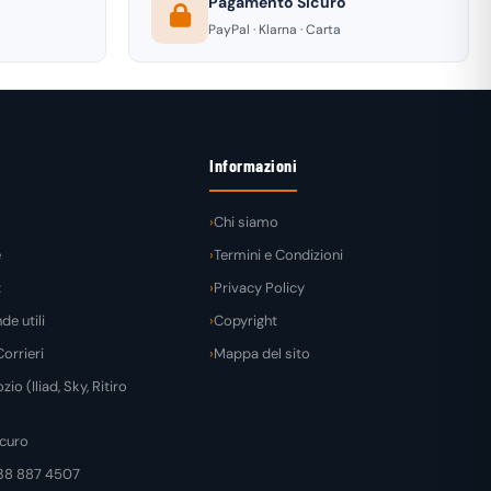
Pagamento Sicuro
PayPal · Klarna · Carta
Informazioni
Chi siamo
e
Termini e Condizioni
t
Privacy Policy
e utili
Copyright
orrieri
Mappa del sito
zio (Iliad, Sky, Ritiro
curo
38 887 4507