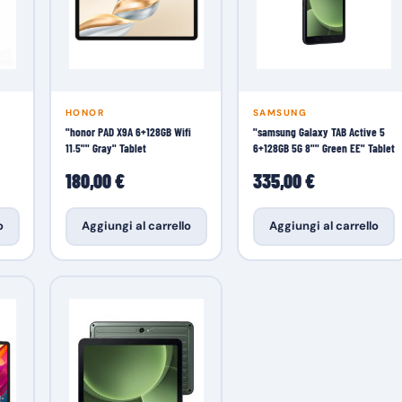
HONOR
SAMSUNG
"honor PAD X9A 6+128GB Wifi
"samsung Galaxy TAB Active 5
11.5"" Gray" Tablet
6+128GB 5G 8"" Green EE" Tablet
180,00 €
335,00 €
o
Aggiungi al carrello
Aggiungi al carrello