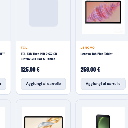
TCL
LENOVO
11""
TCL TAB Tkee MID 2+32 GB
Lenovo Tab Plus Tablet
9132G2-2CLCWE41 Tablet
125,00 €
259,00 €
o
Aggiungi al carrello
Aggiungi al carrello