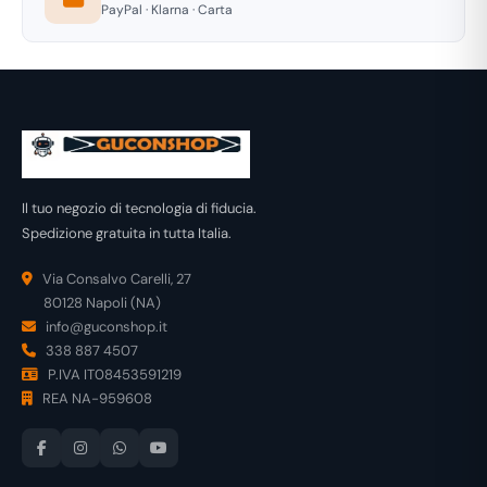
PayPal · Klarna · Carta
Il tuo negozio di tecnologia di fiducia.
Spedizione gratuita in tutta Italia.
Via Consalvo Carelli, 27
80128 Napoli (NA)
info@guconshop.it
338 887 4507
P.IVA IT08453591219
REA NA-959608