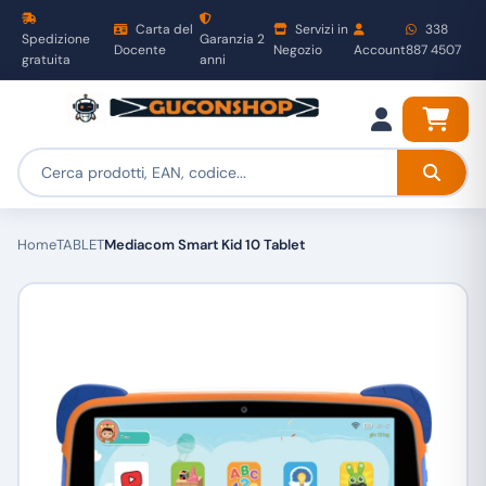
Carta del
Servizi in
338
Spedizione
Garanzia 2
Docente
Negozio
Account
887 4507
gratuita
anni
Home
TABLET
Mediacom Smart Kid 10 Tablet