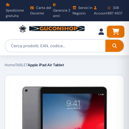
Carta del
Servizi in
338
Spedizione
Garanzia 2
Docente
Negozio
Account
887 4507
gratuita
anni
Home
TABLET
Apple iPad Air Tablet