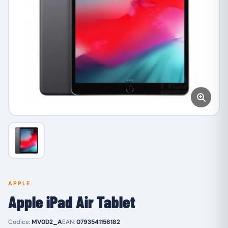
APPLE
Apple iPad Air Tablet
Codice:
MV0D2_A
EAN:
0793541156182