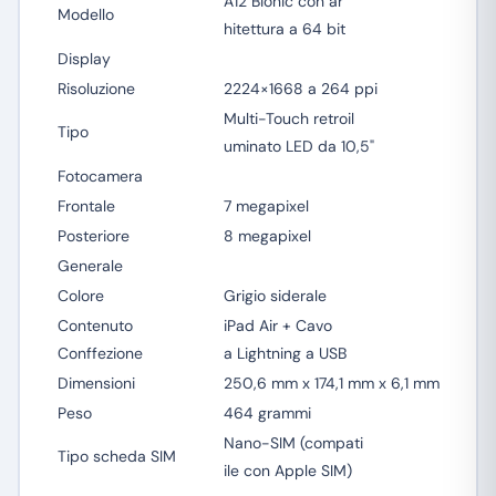
A12 Bionic con ar
Modello
hitettura a 64 bit
Display
Risoluzione
2224×1668 a 264 ppi
Multi-Touch retroil
Tipo
uminato LED da 10,5"
Fotocamera
Frontale
7 megapixel
Posteriore
8 megapixel
Generale
Colore
Grigio siderale
Contenuto
iPad Air + Cavo
Conffezione
a Lightning a USB
Dimensioni
250,6 mm x 174,1 mm x 6,1 mm
Peso
464 grammi
Nano-SIM (compati
Tipo scheda SIM
ile con Apple SIM)