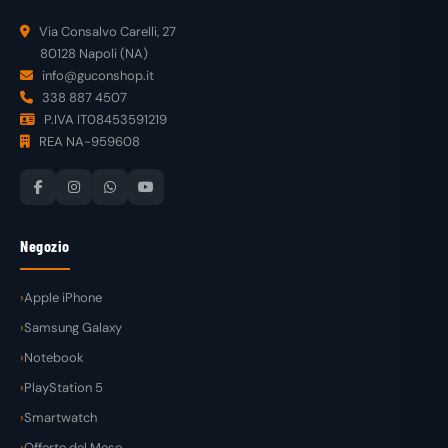
Via Consalvo Carelli, 27
80128 Napoli (NA)
info@guconshop.it
338 887 4507
P.IVA IT08453591219
REA NA-959608
Negozio
Apple iPhone
Samsung Galaxy
Notebook
PlayStation 5
Smartwatch
Offerte del Mese