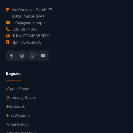
Via Consalvo Carelli, 27
80128 Napoli (NA)
info@guconshop.it
338 887 4507
P.IVA IT08453591219
REA NA-959608
Negozio
Apple iPhone
Samsung Galaxy
Notebook
PlayStation 5
Smartwatch