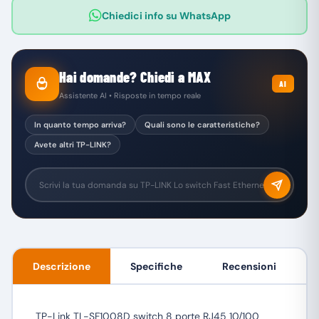
Chiedici info su WhatsApp
Hai domande? Chiedi a MAX
AI
Assistente AI • Risposte in tempo reale
In quanto tempo arriva?
Quali sono le caratteristiche?
Avete altri TP-LINK?
Descrizione
Specifiche
Recensioni
TP-Link TL-SF1008D switch 8 porte RJ45 10/100