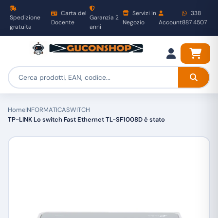
Carta del
Servizi in
338
Spedizione
Garanzia 2
Docente
Negozio
Account
887 4507
gratuita
anni
Home
INFORMATICA
SWITCH
TP-LINK Lo switch Fast Ethernet TL-SF1008D è stato