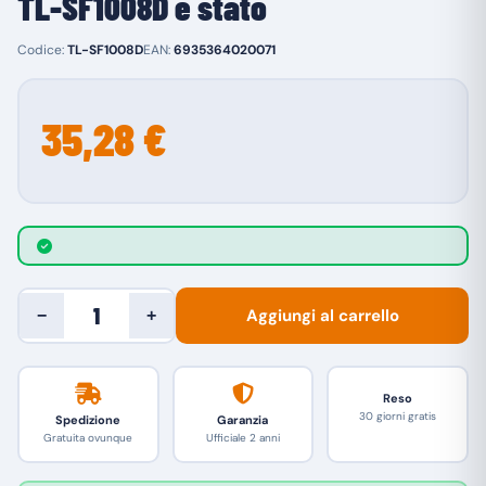
TL-SF1008D è stato
Codice:
TL-SF1008D
EAN:
6935364020071
35,28 €
Aggiungi al carrello
−
+
Reso
30 giorni gratis
Spedizione
Garanzia
Gratuita ovunque
Ufficiale 2 anni