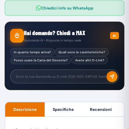
Chiedici info su WhatsApp
Hai domande? Chiedi a MAX
AI
Assistente AI • Risposte in tempo reale
In quanto tempo arriva?
Quali sono le caratteristiche?
Posso usare la Carta del Docente?
Avete altri D-Link?
Descrizione
Specifiche
Recensioni