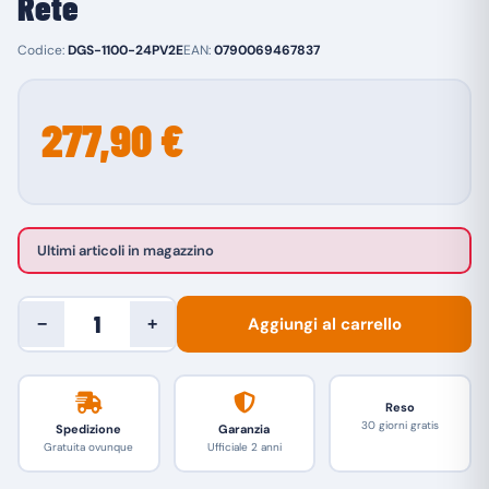
Rete
Codice:
DGS-1100-24PV2E
EAN:
0790069467837
277,90 €
Ultimi articoli in magazzino
Aggiungi al carrello
−
+
Reso
30 giorni gratis
Spedizione
Garanzia
Gratuita ovunque
Ufficiale 2 anni