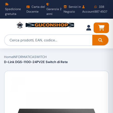
Carta del
Servizi in
338
Spedizione
Garanzia 2
Docente
Negozio
Account
887 4507
gratuita
anni
Home
INFORMATICA
SWITCH
D-Link DGS-1100-24PV2E Switch di Rete