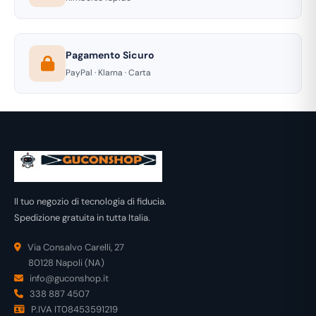
Pagamento Sicuro
PayPal · Klarna · Carta
Il tuo negozio di tecnologia di fiducia.
Spedizione gratuita in tutta Italia.
Via Consalvo Carelli, 27
80128 Napoli (NA)
info@guconshop.it
338 887 4507
P.IVA IT08453591219