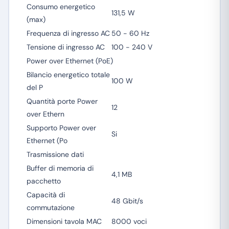
Consumo energetico
131,5 W
(max)
Frequenza di ingresso AC
50 - 60 Hz
Tensione di ingresso AC
100 - 240 V
Power over Ethernet (PoE)
Bilancio energetico totale
100 W
del P
Quantità porte Power
12
over Ethern
Supporto Power over
Si
Ethernet (Po
Trasmissione dati
Buffer di memoria di
4,1 MB
pacchetto
Capacità di
48 Gbit/s
commutazione
Dimensioni tavola MAC
8000 voci