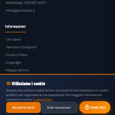
WhatsApp: 338 887 4507
info@guconshop.it
Informazioni
Chi siamo
Termini e Condizioni
Privacy Policy
Copyright
Mappa del sito
🍪
Utilizziamo i cookie
Questo sito utilizza cookie tecnici necessari al funzionamento e cookie
analitici per migliorare la tua esperienza. Per maggiori informazioni
© 2026
GuconShop
di Guglielmo Conte — Tutti i diritti riservati.
consulta la nostra
Cookie Policy
.
VISA
MASTERCARD
PAYPAL
KLARNA
SATISPAY
Accetta tutti
Solo necessari
Chiedi a MAX
BONIFICO