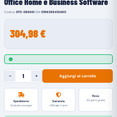
Office Home e Business Software
Codice:
EP2-06669
EAN:
0196388410460
304,98 €
Aggiungi al carrello
−
+
Reso
30 giorni gratis
Spedizione
Garanzia
Gratuita ovunque
Ufficiale 2 anni