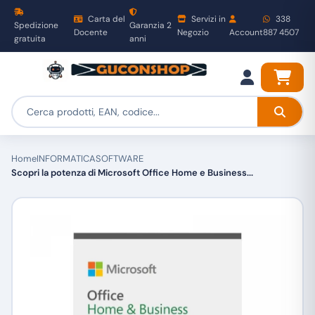
Carta del
Servizi in
338
Spedizione
Garanzia 2
Docente
Negozio
Account
887 4507
gratuita
anni
Home
INFORMATICA
SOFTWARE
Scopri la potenza di Microsoft Office Home e Business...