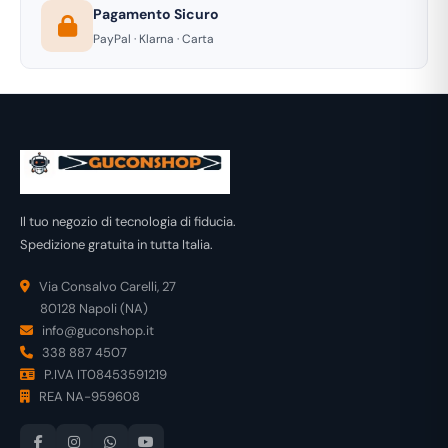
Pagamento Sicuro
PayPal · Klarna · Carta
Il tuo negozio di tecnologia di fiducia.
Spedizione gratuita in tutta Italia.
Via Consalvo Carelli, 27
80128 Napoli (NA)
info@guconshop.it
338 887 4507
P.IVA IT08453591219
REA NA-959608