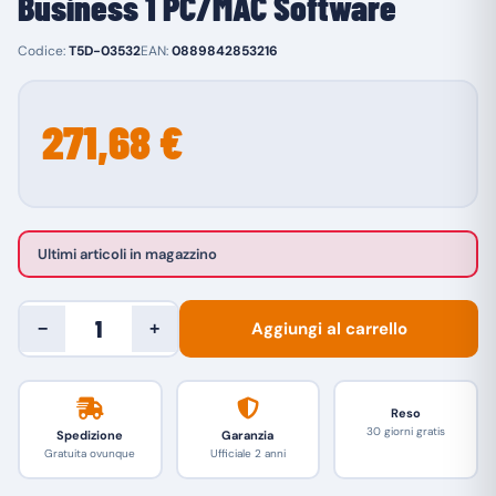
Business 1 PC/MAC Software
Codice:
T5D-03532
EAN:
0889842853216
271,68 €
Ultimi articoli in magazzino
Aggiungi al carrello
−
+
Reso
30 giorni gratis
Spedizione
Garanzia
Gratuita ovunque
Ufficiale 2 anni