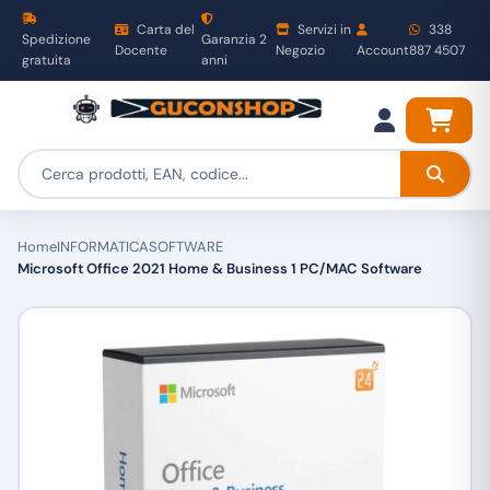
Carta del
Servizi in
338
Spedizione
Garanzia 2
Docente
Negozio
Account
887 4507
gratuita
anni
Home
INFORMATICA
SOFTWARE
Microsoft Office 2021 Home & Business 1 PC/MAC Software