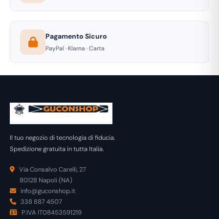
Pagamento Sicuro
PayPal · Klarna · Carta
Il tuo negozio di tecnologia di fiducia.
Spedizione gratuita in tutta Italia.
Via Consalvo Carelli, 27
80128 Napoli (NA)
info@guconshop.it
338 887 4507
P.IVA IT08453591219