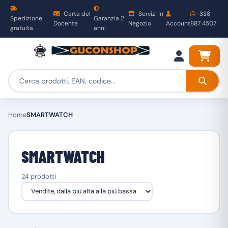
Carta del
Servizi in
338
Spedizione
Garanzia 2
Docente
Negozio
Account
887 4507
gratuita
anni
Home
SMARTWATCH
SMARTWATCH
24 prodotti