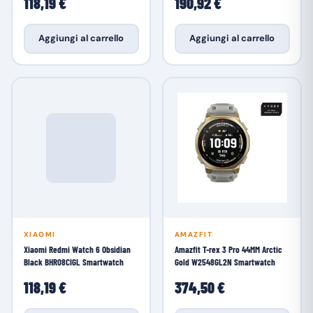
118,19 €
190,92 €
Aggiungi al carrello
Aggiungi al carrello
XIAOMI
AMAZFIT
Xiaomi Redmi Watch 6 Obsidian
Amazfit T-rex 3 Pro 44MM Arctic
Black BHR08CIGL Smartwatch
Gold W2548GL2N Smartwatch
118,19 €
374,50 €