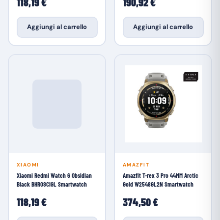
118,19 €
190,92 €
Aggiungi al carrello
Aggiungi al carrello
XIAOMI
AMAZFIT
Xiaomi Redmi Watch 6 Obsidian
Amazfit T-rex 3 Pro 44MM Arctic
Black BHR08CIGL Smartwatch
Gold W2548GL2N Smartwatch
118,19 €
374,50 €