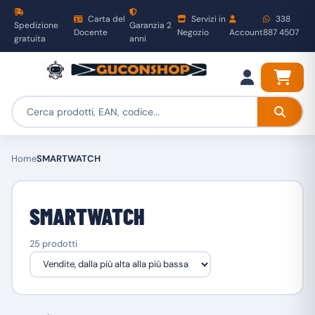
Carta del
Servizi in
338
Spedizione
Garanzia 2
Docente
Negozio
Account
887 4507
gratuita
anni
Home
SMARTWATCH
SMARTWATCH
25 prodotti