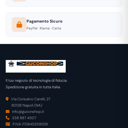
Pagamento Sicuro
PayPal · Klarna · Carta
Il tuo negozio di tecnologia di fiducia.
Spedizione gratuita in tutta Italia.
Via Consalvo Carelli, 27
80128 Napoli (NA)
info@guconshop.it
338 887 4507
P.IVA IT08453591219