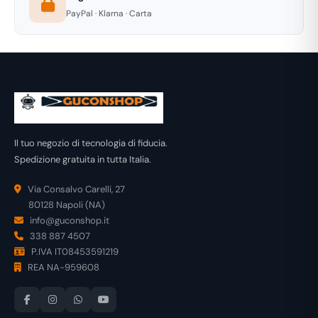
PayPal · Klarna · Carta
Il tuo negozio di tecnologia di fiducia.
Spedizione gratuita in tutta Italia.
Via Consalvo Carelli, 27
80128 Napoli (NA)
info@guconshop.it
338 887 4507
P.IVA IT08453591219
REA NA-959608