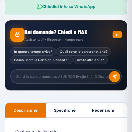
Chiedici info su WhatsApp
Hai domande? Chiedi a MAX
AI
Assistente AI • Risposte in tempo reale
In quanto tempo arriva?
Quali sono le caratteristiche?
Posso usare la Carta del Docente?
Avete altri Asus?
Descrizione
Specifiche
Recensioni
Contenuto dell'imballo