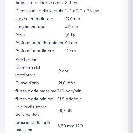
Ampiezza dell'idroblocco
8,9 cm
Dimensione della ventola
120 x 120 x 25 mm
Larghezza radiatore
27,9 cm
Lunghezza tubo
40 cm
Peso
1,5 kg
Profondità dell'idroblocco
9,1 cm
Profondità radiatore
12 cm
Prestazione
Diametro del
12 cm
ventilatore
Flusso d'aria
121,8 m³/h
flusso d'aria massimo
71,6 pdc/min
flusso d'aria minimo
21,8 pdc/min
Livello di rumore
29,7 dB
della ventola
pressione dell'aria
5,53 mmH2O
massima