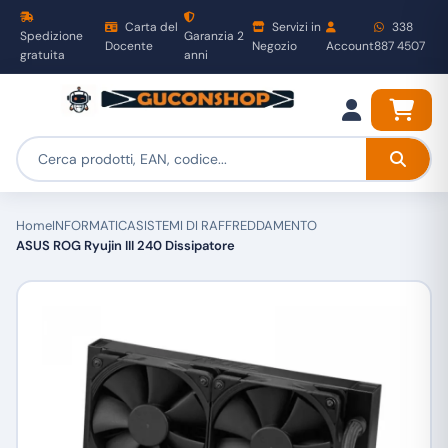
Carta del
Servizi in
338
Spedizione
Garanzia 2
Docente
Negozio
Account
887 4507
gratuita
anni
Home
INFORMATICA
SISTEMI DI RAFFREDDAMENTO
ASUS ROG Ryujin III 240 Dissipatore