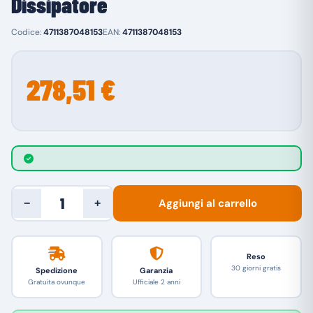
Dissipatore
Codice:
4711387048153
EAN:
4711387048153
278,51 €
Aggiungi al carrello
−
+
Reso
30 giorni gratis
Spedizione
Garanzia
Gratuita ovunque
Ufficiale 2 anni