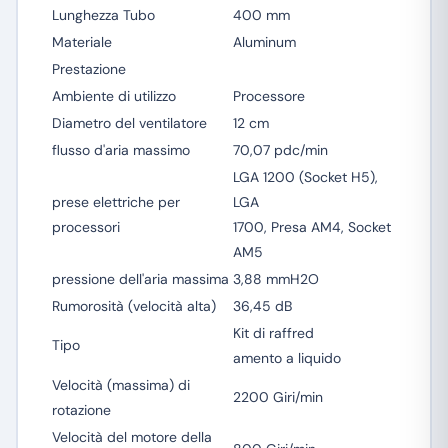
Lunghezza Tubo
400 mm
Materiale
Aluminum
Prestazione
Ambiente di utilizzo
Processore
Diametro del ventilatore
12 cm
flusso d'aria massimo
70,07 pdc/min
LGA 1200 (Socket H5),
prese elettriche per
LGA
processori
1700, Presa AM4, Socket
AM5
pressione dell'aria massima
3,88 mmH2O
Rumorosità (velocità alta)
36,45 dB
Kit di raffred
Tipo
amento a liquido
Velocità (massima) di
2200 Giri/min
rotazione
Velocità del motore della