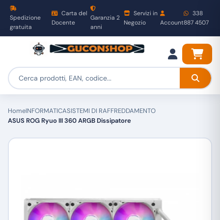
Carta del
Servizi in
338
Spedizione
Garanzia 2
Docente
Negozio
Account
887 4507
gratuita
anni
Home
INFORMATICA
SISTEMI DI RAFFREDDAMENTO
ASUS ROG Ryuo III 360 ARGB Dissipatore