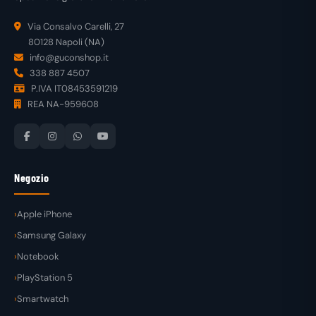
Via Consalvo Carelli, 27
80128 Napoli (NA)
info@guconshop.it
338 887 4507
P.IVA IT08453591219
REA NA-959608
Negozio
Apple iPhone
Samsung Galaxy
Notebook
PlayStation 5
Smartwatch