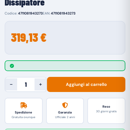
Dissipatore
Codice:
4711081943273
EAN:
4711081943273
319,13 €
Aggiungi al carrello
−
+
Reso
30 giorni gratis
Spedizione
Garanzia
Gratuita ovunque
Ufficiale 2 anni