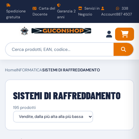
Carta del
Servizi in
338
Spedizione
Garanzia 2
Docente
Negozio
Account
887 4507
gratuita
anni
Home
INFORMATICA
SISTEMI DI RAFFREDDAMENTO
SISTEMI DI RAFFREDDAMENTO
195 prodotti