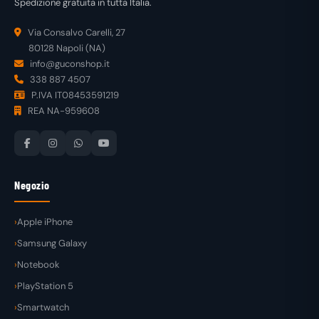
Spedizione gratuita in tutta Italia.
Via Consalvo Carelli, 27
80128 Napoli (NA)
info@guconshop.it
338 887 4507
P.IVA IT08453591219
REA NA-959608
Negozio
Apple iPhone
Samsung Galaxy
Notebook
PlayStation 5
Smartwatch