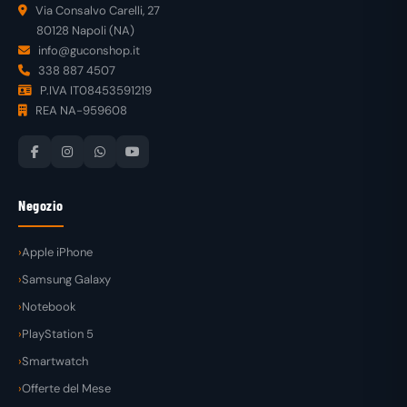
Via Consalvo Carelli, 27
80128 Napoli (NA)
info@guconshop.it
338 887 4507
P.IVA IT08453591219
REA NA-959608
Negozio
Apple iPhone
Samsung Galaxy
Notebook
PlayStation 5
Smartwatch
Offerte del Mese