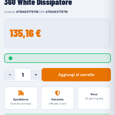
360 White Dissipatore
Codice:
4710483779718
EAN:
4710483779718
135,16 €
Aggiungi al carrello
−
+
Reso
30 giorni gratis
Spedizione
Garanzia
Gratuita ovunque
Ufficiale 2 anni