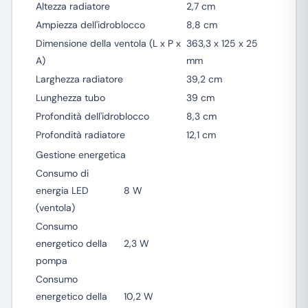
Altezza radiatore
2,7 cm
Ampiezza dell'idroblocco
8,8 cm
Dimensione della ventola (L x P x
363,3 x 125 x 25
A)
mm
Larghezza radiatore
39,2 cm
Lunghezza tubo
39 cm
Profondità dell'idroblocco
8,3 cm
Profondità radiatore
12,1 cm
Gestione energetica
Consumo di
energia LED
8 W
(ventola)
Consumo
energetico della
2,3 W
pompa
Consumo
energetico della
10,2 W