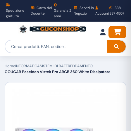
Carta del
Servizi in
338
Spedizione
Garanzia 2
Docente
Negozio
Account
887 4507
gratuita
anni
Home
INFORMATICA
SISTEMI DI RAFFREDDAMENTO
COUGAR Poseidon Vistek Pro ARGB 360 White Dissipatore