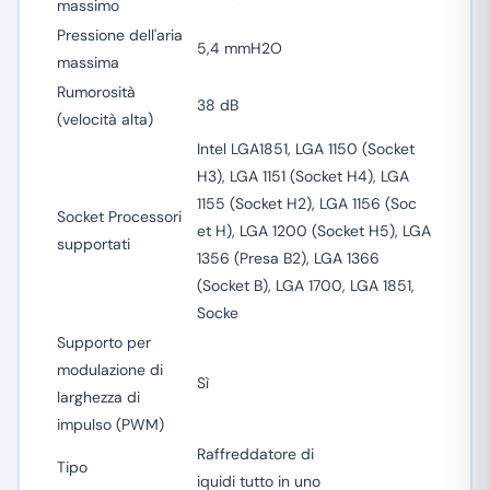
massimo
Pressione dell'aria
5,4 mmH2O
massima
Rumorosità
38 dB
(velocità alta)
Intel LGA1851, LGA 1150 (Socket
H3), LGA 1151 (Socket H4), LGA
1155 (Socket H2), LGA 1156 (Soc
Socket Processori
et H), LGA 1200 (Socket H5), LGA
supportati
1356 (Presa B2), LGA 1366
(Socket B), LGA 1700, LGA 1851,
Socke
Supporto per
modulazione di
Sì
larghezza di
impulso (PWM)
Raffreddatore di
Tipo
iquidi tutto in uno