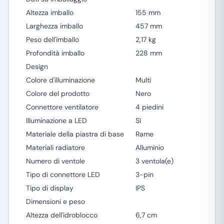
Altezza imballo
155 mm
Larghezza imballo
457 mm
Peso dell'imballo
2,17 kg
Profondità imballo
228 mm
Design
Colore d'illuminazione
Multi
Colore del prodotto
Nero
Connettore ventilatore
4 piedini
Illuminazione a LED
Sì
Materiale della piastra di base
Rame
Materiali radiatore
Alluminio
Numero di ventole
3 ventola(e)
Tipo di connettore LED
3-pin
Tipo di display
IPS
Dimensioni e peso
Altezza dell'idroblocco
6,7 cm