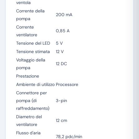
ventola
Corrente della
200 mA
pompa
Corrente
0,85 A
ventilatore
Tensione del LED
5 V
Tensione stimata
12 V
Voltaggio della
12 DC
pompa
Prestazione
Ambiente di utilizzo
Processore
Connettore per
pompa (di
3-pin
raffreddamento)
Diametro del
12 cm
ventilatore
Flusso d'aria
78,2 pdc/min