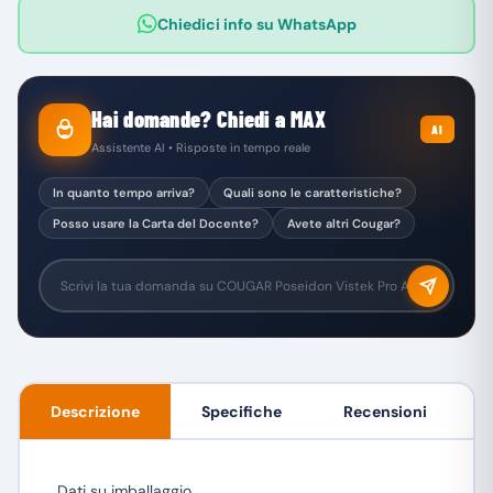
Chiedici info su WhatsApp
Hai domande? Chiedi a MAX
AI
Assistente AI • Risposte in tempo reale
In quanto tempo arriva?
Quali sono le caratteristiche?
Posso usare la Carta del Docente?
Avete altri Cougar?
Descrizione
Specifiche
Recensioni
Dati su imballaggio