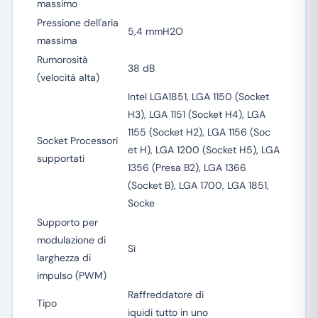
massimo
Pressione dell'aria
5,4 mmH2O
massima
Rumorosità
38 dB
(velocità alta)
Intel LGA1851, LGA 1150 (Socket
H3), LGA 1151 (Socket H4), LGA
1155 (Socket H2), LGA 1156 (Soc
Socket Processori
et H), LGA 1200 (Socket H5), LGA
supportati
1356 (Presa B2), LGA 1366
(Socket B), LGA 1700, LGA 1851,
Socke
Supporto per
modulazione di
Sì
larghezza di
impulso (PWM)
Raffreddatore di
Tipo
iquidi tutto in uno