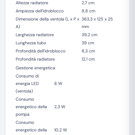
Altezza radiatore
2,7 cm
Ampiezza dell'idroblocco
8,8 cm
Dimensione della ventola (L x P x
363,3 x 125 x 25
A)
mm
Larghezza radiatore
39,2 cm
Lunghezza tubo
39 cm
Profondità dell'idroblocco
8,3 cm
Profondità radiatore
12,1 cm
Gestione energetica
Consumo di
energia LED
8 W
(ventola)
Consumo
energetico della
2,3 W
pompa
Consumo
energetico della
10,2 W