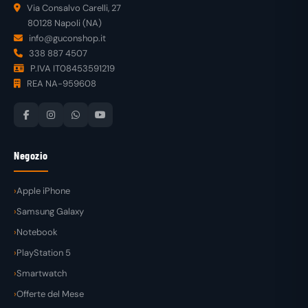
Via Consalvo Carelli, 27
80128 Napoli (NA)
info@guconshop.it
338 887 4507
P.IVA IT08453591219
REA NA-959608
Negozio
Apple iPhone
Samsung Galaxy
Notebook
PlayStation 5
Smartwatch
Offerte del Mese