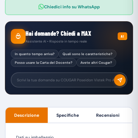
Chiedici info su WhatsApp
Hai domande? Chiedi a MAX
AI
Assistente AI • Risposte in tempo reale
In quanto tempo arriva?
Quali sono le caratteristiche?
Posso usare la Carta del Docente?
Avete altri Cougar?
Descrizione
Specifiche
Recensioni
Dati su imballaggio