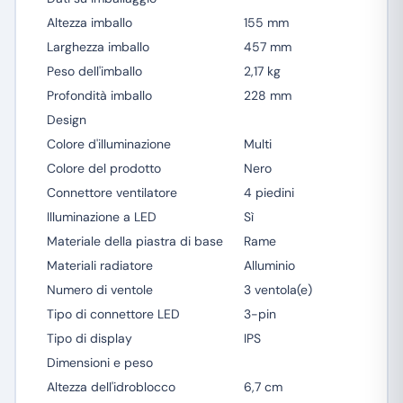
Altezza imballo
155 mm
Larghezza imballo
457 mm
Peso dell'imballo
2,17 kg
Profondità imballo
228 mm
Design
Colore d'illuminazione
Multi
Colore del prodotto
Nero
Connettore ventilatore
4 piedini
Illuminazione a LED
Sì
Materiale della piastra di base
Rame
Materiali radiatore
Alluminio
Numero di ventole
3 ventola(e)
Tipo di connettore LED
3-pin
Tipo di display
IPS
Dimensioni e peso
Altezza dell'idroblocco
6,7 cm