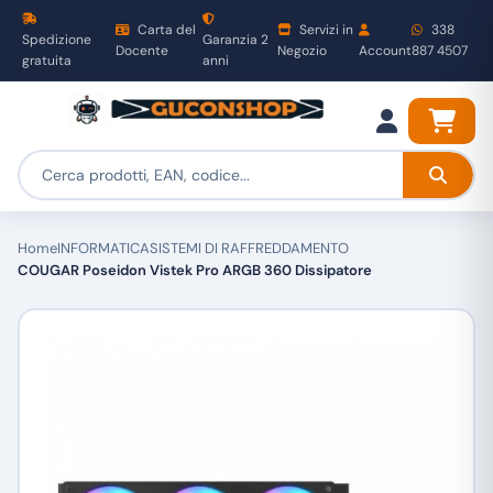
Carta del
Servizi in
338
Spedizione
Garanzia 2
Docente
Negozio
Account
887 4507
gratuita
anni
Home
INFORMATICA
SISTEMI DI RAFFREDDAMENTO
COUGAR Poseidon Vistek Pro ARGB 360 Dissipatore