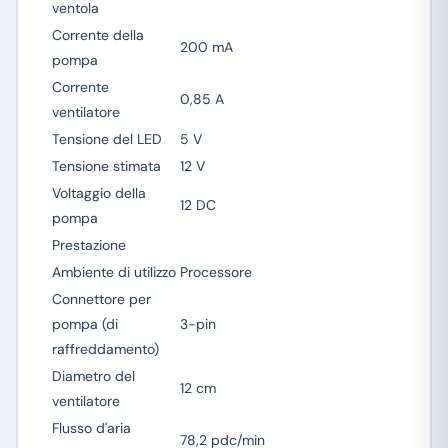
ventola
Corrente della
200 mA
pompa
Corrente
0,85 A
ventilatore
Tensione del LED
5 V
Tensione stimata
12 V
Voltaggio della
12 DC
pompa
Prestazione
Ambiente di utilizzo
Processore
Connettore per
pompa (di
3-pin
raffreddamento)
Diametro del
12 cm
ventilatore
Flusso d'aria
78,2 pdc/min