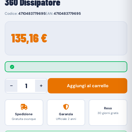
360 Dissipatore
Codice:
4710483779695
EAN:
4710483779695
135,16 €
Aggiungi al carrello
−
+
Reso
30 giorni gratis
Spedizione
Garanzia
Gratuita ovunque
Ufficiale 2 anni