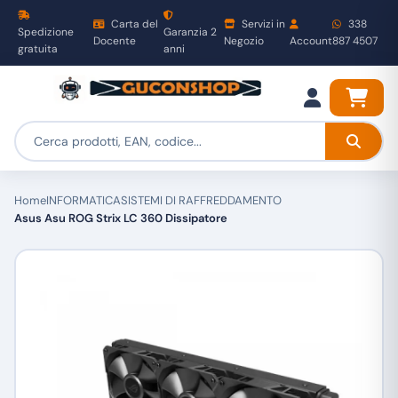
Carta del
Servizi in
338
Spedizione
Garanzia 2
Docente
Negozio
Account
887 4507
gratuita
anni
Home
INFORMATICA
SISTEMI DI RAFFREDDAMENTO
Asus Asu ROG Strix LC 360 Dissipatore