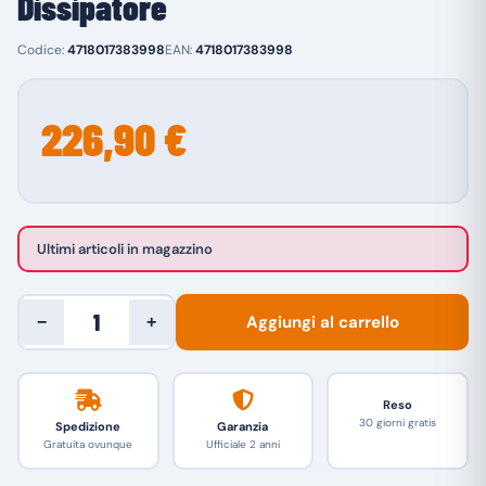
Dissipatore
Codice:
4718017383998
EAN:
4718017383998
226,90 €
Ultimi articoli in magazzino
Aggiungi al carrello
−
+
Reso
30 giorni gratis
Spedizione
Garanzia
Gratuita ovunque
Ufficiale 2 anni