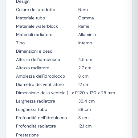
Design
Colore del prodotto
Nero
Materiale tubo
Gomma
Materiale waterblock
Rame
Materiali radiatore
Alluminio
Tipo
Interno
Dimensioni e peso
Altezza dell'idroblocco
4,5 cm
Altezza radiatore
2,7 cm
Ampiezza dell'idroblocco
8 cm
Diametro del ventilatore
12 cm
Dimensione della ventola (L x P
120 x 120 x 25 mm
Larghezza radiatore
39,4 cm
Lunghezza tubo
38 cm
Profondità dell'idroblocco
8 cm
Profondità radiatore
12,1 cm
Prestazione