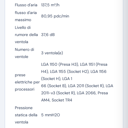
Flusso d'aria
137,5 m³/h
flusso d'aria
80,95 pdc/min
massimo
Livello di
rumore della
37,6 dB
ventola
Numero di
3 ventola(e)
ventole
LGA 1150 (Presa H3), LGA 1151 (Presa
H4), LGA 1155 (Socket H2), LGA 1156
prese
(Socket H), LGA 1
elettriche per
66 (Socket B), LGA 2011 (Socket R), LGA
processori
2011-v3 (Socket R), LGA 2066, Presa
AM4, Socket TR4
Pressione
statica della
5 mmH2O
ventola