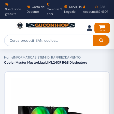
Carta del
Servizi in
338
Spedizione
Garanzia 2
Docente
Negozio
Account
887 4507
gratuita
anni
Home
INFORMATICA
SISTEMI DI RAFFREDDAMENTO
Cooler Master MasterLiquid ML240R RGB Dissipatore