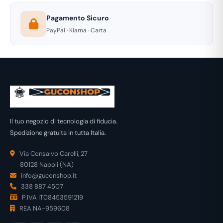
Pagamento Sicuro
PayPal · Klarna · Carta
Il tuo negozio di tecnologia di fiducia.
Spedizione gratuita in tutta Italia.
Via Consalvo Carelli, 27
80128 Napoli (NA)
info@guconshop.it
338 887 4507
P.IVA IT08453591219
REA NA-959608