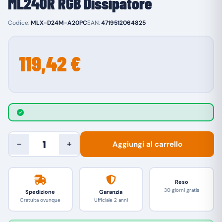
ML240R RGB Dissipatore
Codice:
MLX-D24M-A20PC
EAN:
4719512064825
119,42 €
Aggiungi al carrello
−
+
Reso
30 giorni gratis
Spedizione
Garanzia
Gratuita ovunque
Ufficiale 2 anni