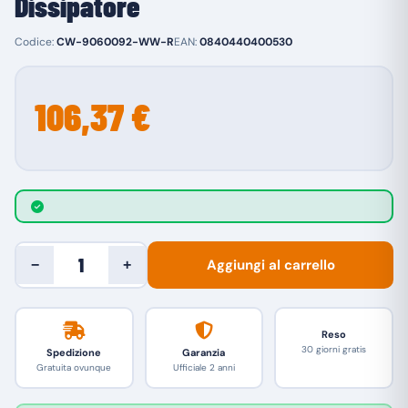
Dissipatore
Codice:
CW-9060092-WW-R
EAN:
0840440400530
106,37 €
Aggiungi al carrello
−
+
Reso
30 giorni gratis
Spedizione
Garanzia
Gratuita ovunque
Ufficiale 2 anni