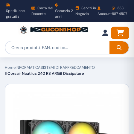
Carta del
Servizi in
338
Spedizione
Garanzia 2
Docente
Negozio
Account
887 4507
gratuita
anni
Home
INFORMATICA
SISTEMI DI RAFFREDDAMENTO
Il Corsair Nautilus 240 RS ARGB Dissipatore