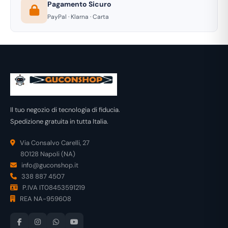
Pagamento Sicuro
PayPal · Klarna · Carta
Il tuo negozio di tecnologia di fiducia.
Spedizione gratuita in tutta Italia.
Via Consalvo Carelli, 27
80128 Napoli (NA)
info@guconshop.it
338 887 4507
P.IVA IT08453591219
REA NA-959608