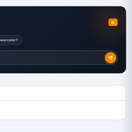
AI
Powercolor?