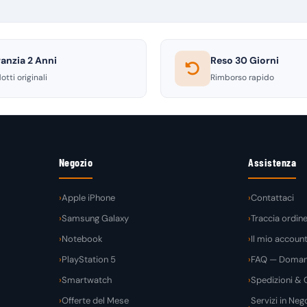
anzia 2 Anni
Reso 30 Giorni
otti originali
Rimborso rapido
Negozio
Assistenza
Apple iPhone
Contattaci
Samsung Galaxy
Traccia ordin
Notebook
Il mio accoun
PlayStation 5
FAQ — Domand
Smartwatch
Spedizioni & C
Offerte del Mese
Servizi in Nego