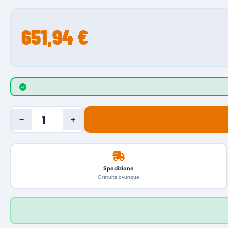
651,94 €
−
+
Spedizione
Gratuita ovunque