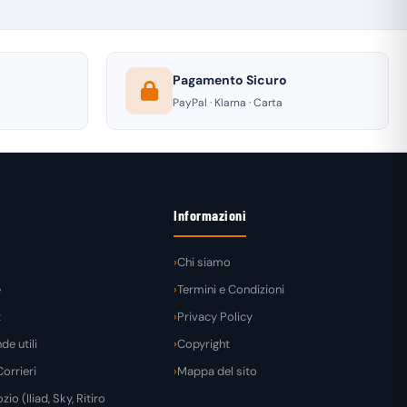
Pagamento Sicuro
PayPal · Klarna · Carta
Informazioni
Chi siamo
e
Termini e Condizioni
t
Privacy Policy
e utili
Copyright
orrieri
Mappa del sito
zio (Iliad, Sky, Ritiro