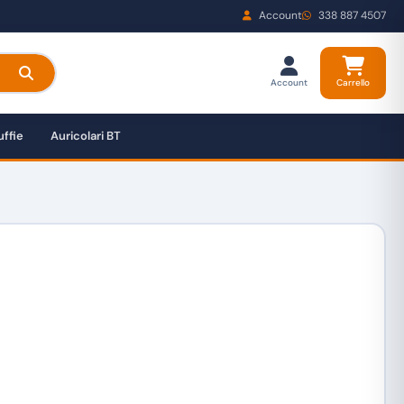
Account
338 887 4507
Account
Carrello
ffie
Auricolari BT