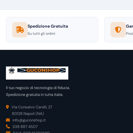
Spedizione Gratuita
Gar
Su tutti gli ordini
Prod
Il tuo negozio di tecnologia di fiducia.
Spedizione gratuita in tutta Italia.
Via Consalvo Carelli, 27
80128 Napoli (NA)
info@guconshop.it
338 887 4507