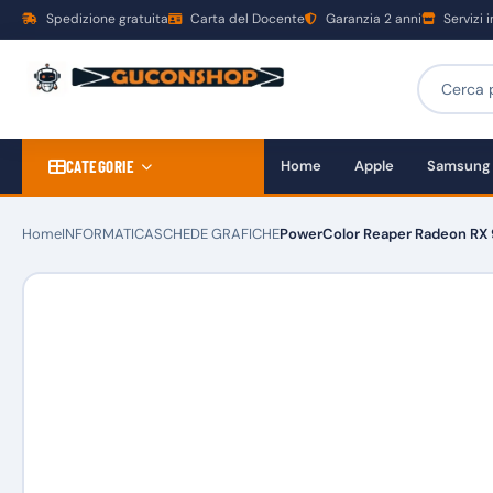
Spedizione gratuita
Carta del Docente
Garanzia 2 anni
Servizi 
CATEGORIE
Home
Apple
Samsung
Home
INFORMATICA
SCHEDE GRAFICHE
PowerColor Reaper Radeon RX 