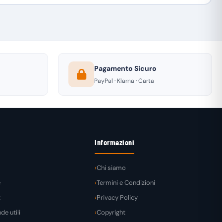
Pagamento Sicuro
PayPal · Klarna · Carta
Informazioni
Chi siamo
e
Termini e Condizioni
t
Privacy Policy
e utili
Copyright