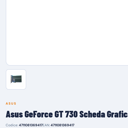
ASUS
Asus GeForce GT 730 Scheda Grafi
Codice:
4711081369417
EAN:
4711081369417