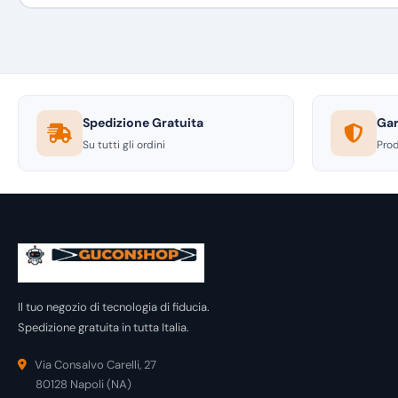
Spedizione Gratuita
Gar
Su tutti gli ordini
Prod
Il tuo negozio di tecnologia di fiducia.
Spedizione gratuita in tutta Italia.
Via Consalvo Carelli, 27
80128 Napoli (NA)