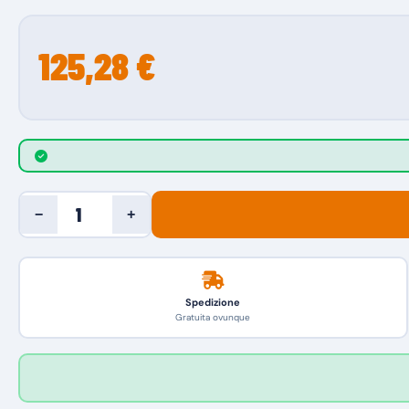
125,28 €
−
+
Spedizione
Gratuita ovunque