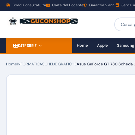
Spedizione gratuita
Carta del Docente
Garanzia 2 anni
Servizi 
CATEGORIE
Home
Apple
Samsung
Home
INFORMATICA
SCHEDE GRAFICHE
Asus GeForce GT 730 Scheda G