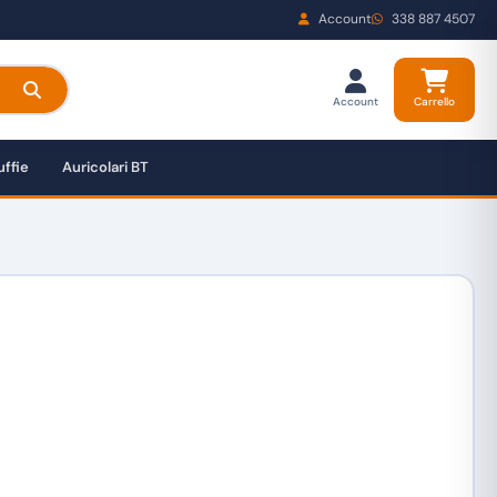
Account
338 887 4507
Account
Carrello
ffie
Auricolari BT