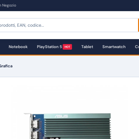
in Negozio
Notebook
PlayStation 5
Tablet
Smartwatch
Cu
HOT
rafica