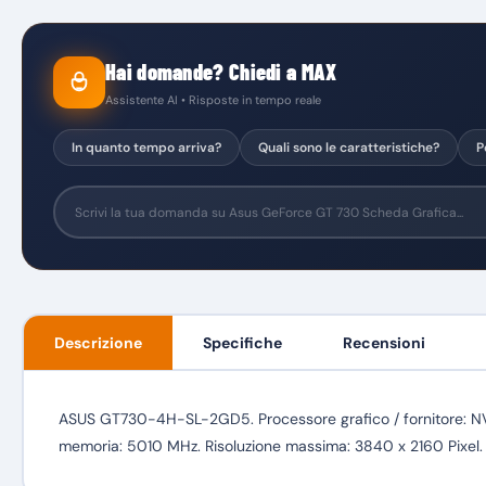
Hai domande? Chiedi a MAX
Assistente AI • Risposte in tempo reale
In quanto tempo arriva?
Quali sono le caratteristiche?
P
Descrizione
Specifiche
Recensioni
ASUS GT730-4H-SL-2GD5. Processore grafico / fornitore: NVI
memoria: 5010 MHz. Risoluzione massima: 3840 x 2160 Pixel. V