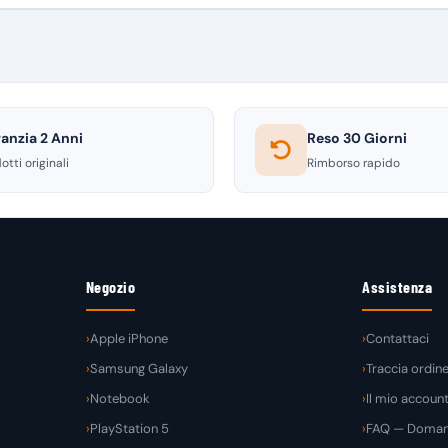
anzia 2 Anni
Reso 30 Giorni
otti originali
Rimborso rapido
Negozio
Assistenza
Apple iPhone
Contattaci
Samsung Galaxy
Traccia ordin
Notebook
Il mio accoun
PlayStation 5
FAQ — Domand