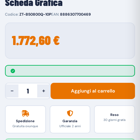
Scheda Grafica
Codice:
ZT-B50800Q-10P
EAN:
8886307700469
1.772,60 €
Aggiungi al carrello
−
+
Reso
30 giorni gratis
Spedizione
Garanzia
Gratuita ovunque
Ufficiale 2 anni