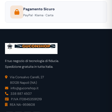
Pagamento Sicuro
PayPal · Klarna · Carta
Il tuo negozio di tecnologia di fiducia.
Spedizione gratuita in tutta Italia.
Via Consalvo Carelli, 27
80128 Napoli (NA)
info@guconshop.it
338 887 4507
P.IVA IT08453591219
REA NA-959608