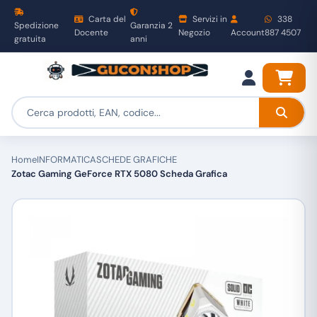
Carta del
Servizi in
338
Spedizione
Garanzia 2
Docente
Negozio
Account
887 4507
gratuita
anni
Home
INFORMATICA
SCHEDE GRAFICHE
Zotac Gaming GeForce RTX 5080 Scheda Grafica