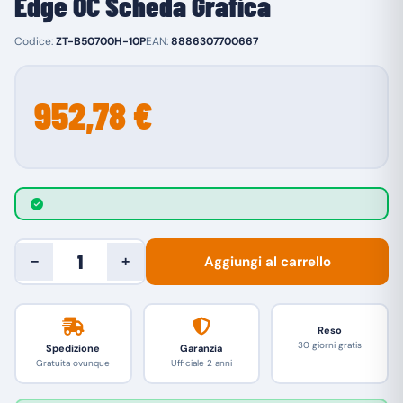
Edge OC Scheda Grafica
Codice:
ZT-B50700H-10P
EAN:
8886307700667
952,78 €
Aggiungi al carrello
−
+
Reso
30 giorni gratis
Spedizione
Garanzia
Gratuita ovunque
Ufficiale 2 anni