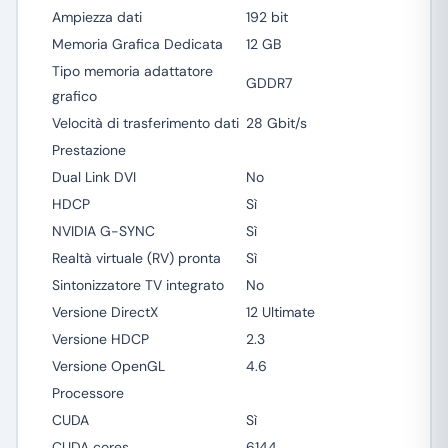
Ampiezza dati
192 bit
Memoria Grafica Dedicata
12 GB
Tipo memoria adattatore
GDDR7
grafico
Velocità di trasferimento dati
28 Gbit/s
Prestazione
Dual Link DVI
No
HDCP
Sì
NVIDIA G-SYNC
Sì
Realtà virtuale (RV) pronta
Sì
Sintonizzatore TV integrato
No
Versione DirectX
12 Ultimate
Versione HDCP
2.3
Versione OpenGL
4.6
Processore
CUDA
Sì
CUDA cores
6144