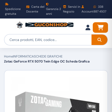
Carta del
Servizi in
338
Spedizione
Garanzia 2
Docente
Negozio
Account
887 4507
gratuita
anni
Home
INFORMATICA
SCHEDE GRAFICHE
Zotac GeForce RTX 5070 Twin Edge OC Scheda Grafica