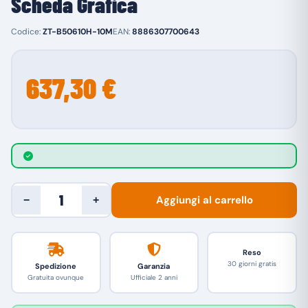
Scheda Grafica
Codice:
ZT-B50610H-10M
EAN:
8886307700643
637,30 €
Aggiungi al carrello
−
+
Reso
30 giorni gratis
Spedizione
Garanzia
Gratuita ovunque
Ufficiale 2 anni