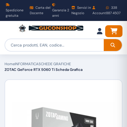
Carta del
Servizi in
338
Spedizione
Garanzia 2
Docente
Negozio
Account
887 4507
gratuita
anni
Home
INFORMATICA
SCHEDE GRAFICHE
ZOTAC GeForce RTX 5060 Ti Scheda Grafica