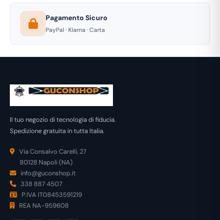
Pagamento Sicuro
PayPal · Klarna · Carta
Il tuo negozio di tecnologia di fiducia.
Spedizione gratuita in tutta Italia.
Via Consalvo Carelli, 27
80128 Napoli (NA)
info@guconshop.it
338 887 4507
P.IVA IT08453591219
REA NA-959608