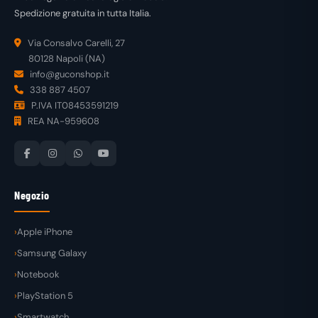
Spedizione gratuita in tutta Italia.
Via Consalvo Carelli, 27
80128 Napoli (NA)
info@guconshop.it
338 887 4507
P.IVA IT08453591219
REA NA-959608
Negozio
Apple iPhone
Samsung Galaxy
Notebook
PlayStation 5
Smartwatch