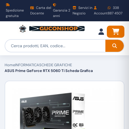
Carta del
Servizi in
338
Spedizione
Garanzia 2
Docente
Negozio
Account
887 4507
gratuita
anni
Home
INFORMATICA
SCHEDE GRAFICHE
ASUS Prime GeForce RTX 5060 Ti Scheda Grafica