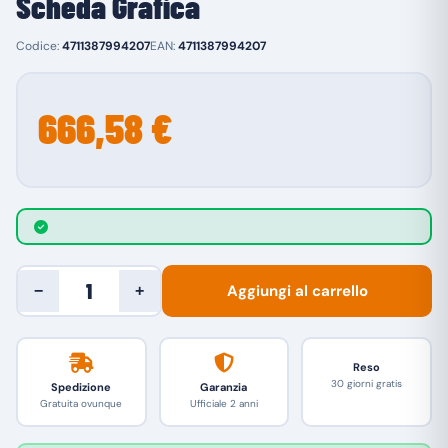
Scheda Grafica
Codice:
4711387994207
EAN:
4711387994207
666,58 €
Aggiungi al carrello
−
+
Reso
30 giorni gratis
Spedizione
Garanzia
Gratuita ovunque
Ufficiale 2 anni