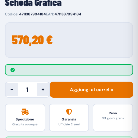
Scheda Grafica
Codice:
4711387994184
EAN:
4711387994184
570,20 €
Aggiungi al carrello
−
+
Reso
30 giorni gratis
Spedizione
Garanzia
Gratuita ovunque
Ufficiale 2 anni