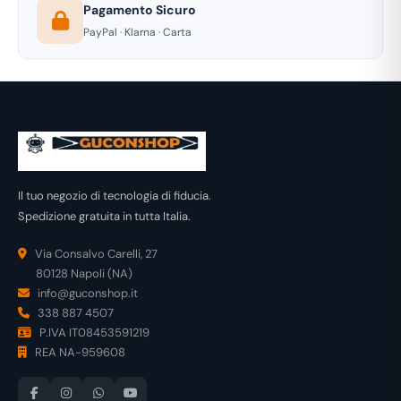
Pagamento Sicuro
PayPal · Klarna · Carta
Il tuo negozio di tecnologia di fiducia.
Spedizione gratuita in tutta Italia.
Via Consalvo Carelli, 27
80128 Napoli (NA)
info@guconshop.it
338 887 4507
P.IVA IT08453591219
REA NA-959608