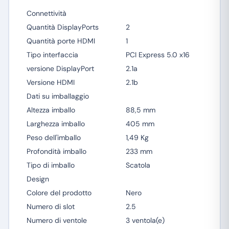
Connettività
Quantità DisplayPorts
2
Quantità porte HDMI
1
Tipo interfaccia
PCI Express 5.0 x16
versione DisplayPort
2.1a
Versione HDMI
2.1b
Dati su imballaggio
Altezza imballo
88,5 mm
Larghezza imballo
405 mm
Peso dell'imballo
1,49 Kg
Profondità imballo
233 mm
Tipo di imballo
Scatola
Design
Colore del prodotto
Nero
Numero di slot
2.5
Numero di ventole
3 ventola(e)