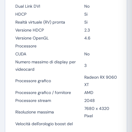
Dual Link DVI
No
HDCP
Si
Realtà virtuale (RV) pronta
Si
Versione HDCP
2.3
Versione OpenGL
4.6
Processore
CUDA
No
Numero massimo di display per
3
videocard
Radeon RX 9060
Processore grafico
XT
Processore grafico / fornitore
AMD
Processore stream
2048
7680 x 4320
Risoluzione massima
Pixel
Velocità dell'orologio boost del