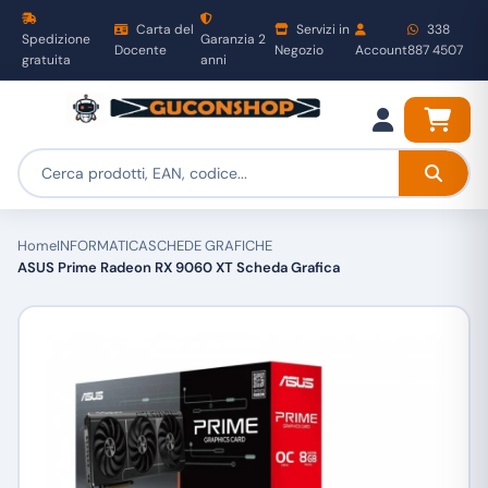
Carta del
Servizi in
338
Spedizione
Garanzia 2
Docente
Negozio
Account
887 4507
gratuita
anni
Home
INFORMATICA
SCHEDE GRAFICHE
ASUS Prime Radeon RX 9060 XT Scheda Grafica