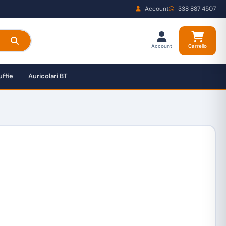
Account
338 887 4507
Account
Carrello
ffie
Auricolari BT