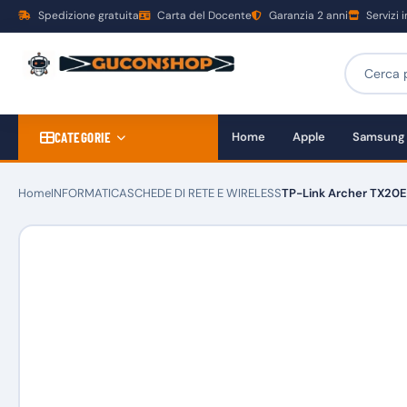
Spedizione gratuita
Carta del Docente
Garanzia 2 anni
Servizi 
CATEGORIE
Home
Apple
Samsung
Home
INFORMATICA
SCHEDE DI RETE E WIRELESS
TP-Link Archer TX20E