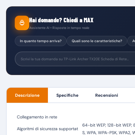
Hai domande? Chiedi a MAX
Assistente AI • Risposte in tempo reale
In quanto tempo arriva?
Quali sono le caratteristiche?
A
Descrizione
Specifiche
Recensioni
Collegamento in rete
64-bit WEP, 128-bit WEP, 
Algoritmi di sicurezza supportat
S, WPA, WPA-PSK, WPA2, 