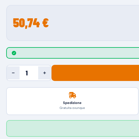
50,74 €
−
+
Spedizione
Gratuita ovunque