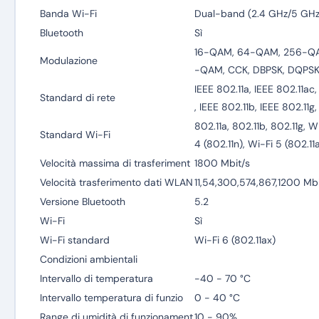
Banda Wi-Fi
Dual-band (2.4 GHz/5 GHz
Bluetooth
Sì
16-QAM, 64-QAM, 256-QA
Modulazione
-QAM, CCK, DBPSK, DQPS
IEEE 802.11a, IEEE 802.11ac,
Standard di rete
, IEEE 802.11b, IEEE 802.11g,
802.11a, 802.11b, 802.11g, W
Standard Wi-Fi
4 (802.11n), Wi-Fi 5 (802.11
Velocità massima di trasferiment
1800 Mbit/s
Velocità trasferimento dati WLAN
11,54,300,574,867,1200 Mbi
Versione Bluetooth
5.2
Wi-Fi
Sì
Wi-Fi standard
Wi-Fi 6 (802.11ax)
Condizioni ambientali
Intervallo di temperatura
-40 - 70 °C
Intervallo temperatura di funzio
0 - 40 °C
Range di umidità di funzionament
10 - 90%