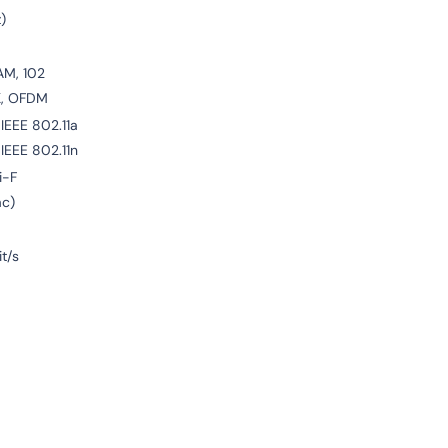
)
M, 102
K, OFDM
 IEEE 802.11a
 IEEE 802.11n
i-F
ac)
t/s