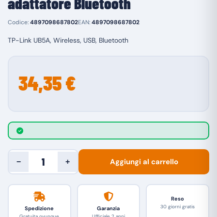
adattatore Bluetooth
Codice:
4897098687802
EAN:
4897098687802
TP-Link UB5A, Wireless, USB, Bluetooth
34,35 €
Aggiungi al carrello
−
+
Reso
30 giorni gratis
Spedizione
Garanzia
Gratuita ovunque
Ufficiale 2 anni