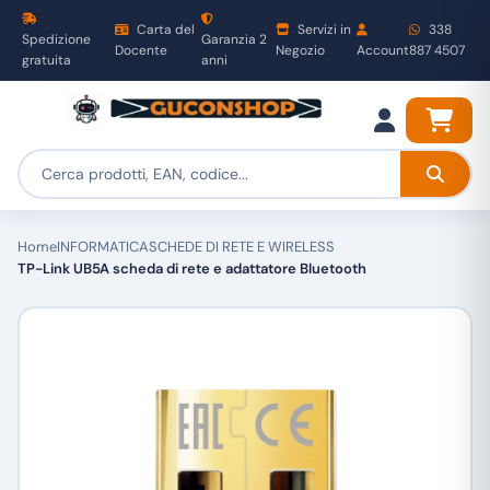
Carta del
Servizi in
338
Spedizione
Garanzia 2
Docente
Negozio
Account
887 4507
gratuita
anni
Home
INFORMATICA
SCHEDE DI RETE E WIRELESS
TP-Link UB5A scheda di rete e adattatore Bluetooth