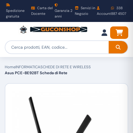
Carta del
Servizi in
338
Spedizione
Garanzia 2
Docente
Negozio
Account
887 4507
gratuita
anni
Home
INFORMATICA
SCHEDE DI RETE E WIRELESS
Asus PCE-BE92BT Scheda di Rete