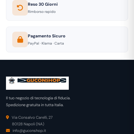
Reso 30 Giorni
Rimborso rapido
Pagamento Sicuro
PayPal · Klarna · Carta
Il tuo negozio di tecnologia di fiducia.
Spedizione gratuita in tutta Italia.
Via Consalvo Carelli, 27
80128 Napoli (NA)
info@guconshop.it