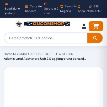
Carta del
Servizi in
338
Spedizione
Garanzia 2
Docente
Negozio
Account
887 4507
gratuita
anni
Home
INFORMATICA
SCHEDE DI RETE E WIRELESS
Atlantis Land Adattatore Usb 2.0 aggiunge una porta di...