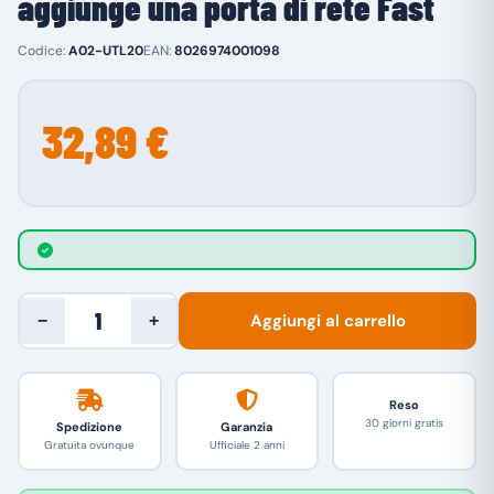
aggiunge una porta di rete Fast
Codice:
A02-UTL20
EAN:
8026974001098
32,89 €
Aggiungi al carrello
−
+
Reso
30 giorni gratis
Spedizione
Garanzia
Gratuita ovunque
Ufficiale 2 anni