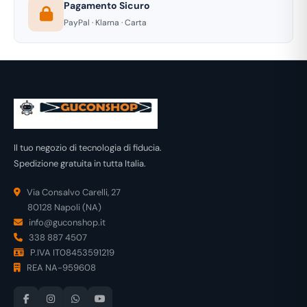
Pagamento Sicuro
PayPal · Klarna · Carta
Il tuo negozio di tecnologia di fiducia.
Spedizione gratuita in tutta Italia.
Via Consalvo Carelli, 27
80128 Napoli (NA)
info@guconshop.it
338 887 4507
P.IVA IT08453591219
REA NA-959608