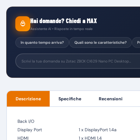
Hai domande? Chiedi a MAX
Assistente AI • Risposte in tempo reale
In quanto tempo arriva?
Quali sono le caratteristiche?
P
Descrizione
Specifiche
Recensioni
Back I/O
Display Port
1 x DisplayPort 1.4a
HDMI
1 x HDMI 1.4