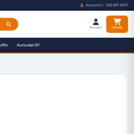
Account
338 887 4507
Account
Carrello
ffie
Auricolari BT