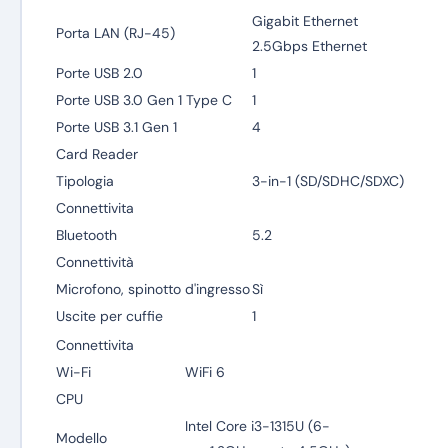
Gigabit Ethernet
Porta LAN (RJ-45)
2.5Gbps Ethernet
Porte USB 2.0
1
Porte USB 3.0 Gen 1 Type C
1
Porte USB 3.1 Gen 1
4
Card Reader
Tipologia
3-in-1 (SD/SDHC/SDXC)
Connettivita
Bluetooth
5.2
Connettività
Microfono, spinotto d'ingresso
Sì
Uscite per cuffie
1
Connettivita
Wi-Fi
WiFi 6
CPU
Intel Core i3-1315U (6-
Modello