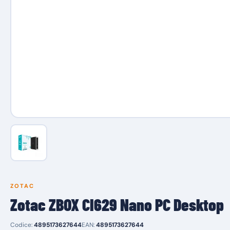
ZOTAC
Zotac ZBOX CI629 Nano PC Desktop
Codice:
4895173627644
EAN:
4895173627644