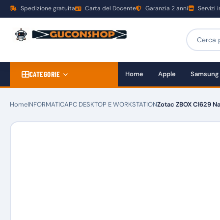
Spedizione gratuita
Carta del Docente
Garanzia 2 anni
Servizi 
CATEGORIE
Home
Apple
Samsung
Home
INFORMATICA
PC DESKTOP E WORKSTATION
Zotac ZBOX CI629 N