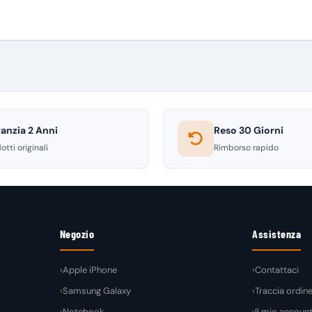
anzia 2 Anni
Reso 30 Giorni
otti originali
Rimborso rapido
Negozio
Assistenza
Apple iPhone
Contattaci
Samsung Galaxy
Traccia ordin
Notebook
Il mio accoun