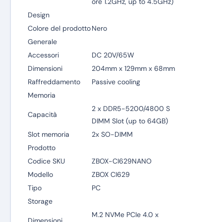
ore 1.2GHz, up to 4.5GHz)
Design
Colore del prodotto
Nero
Generale
Accessori
DC 20V/65W
Dimensioni
204mm x 129mm x 68mm
Raffreddamento
Passive cooling
Memoria
2 x DDR5-5200/4800 S
Capacità
DIMM Slot (up to 64GB)
Slot memoria
2x SO-DIMM
Prodotto
Codice SKU
ZBOX-CI629NANO
Modello
ZBOX CI629
Tipo
PC
Storage
M.2 NVMe PCIe 4.0 x
Dimensioni