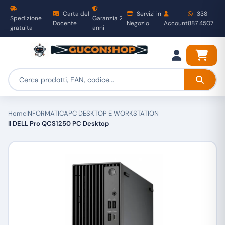
Carta del
Servizi in
338
Spedizione
Garanzia 2
Docente
Negozio
Account
887 4507
gratuita
anni
Home
INFORMATICA
PC DESKTOP E WORKSTATION
Il DELL Pro QCS1250 PC Desktop