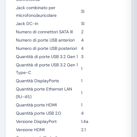
Jack combinato per
Sì
microfono/auricolare
Jack DC-in
Sì
Numero di connettori SATA III
2
Numero di porte USB anteriori
4
Numero di porte USB posteriori
4
Quantità di porte USB 3.2 Gen 1
3
Quantità di porte USB 3.2 Gen 1
1
Type-C
Quantità DisplayPorts
1
Quantità porte Ethernet LAN
1
(RJ-45)
Quantità porte HDMI
1
Quantità porte USB 2.0
4
Versione DisplayPort
1.4a
Versione HDMI
2.1