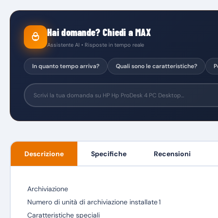
Hai domande? Chiedi a MAX
Assistente AI • Risposte in tempo reale
In quanto tempo arriva?
Quali sono le caratteristiche?
P
Descrizione
Specifiche
Recensioni
Archiviazione
Numero di unità di archiviazione installate
1
Caratteristiche speciali