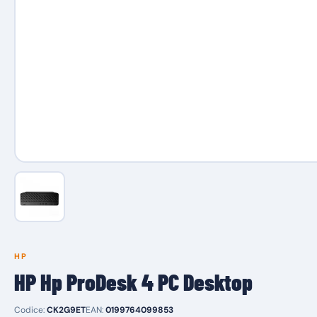
HP
HP Hp ProDesk 4 PC Desktop
Codice:
CK2G9ET
EAN:
0199764099853