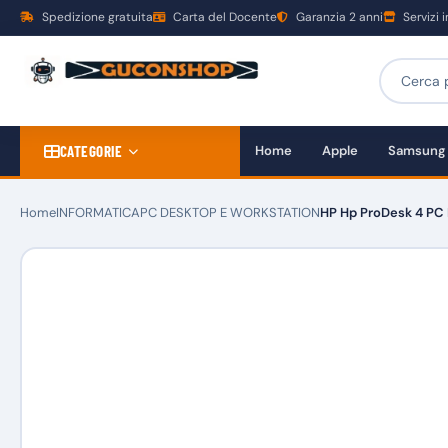
Spedizione gratuita
Carta del Docente
Garanzia 2 anni
Servizi 
CATEGORIE
Home
Apple
Samsung
Home
INFORMATICA
PC DESKTOP E WORKSTATION
HP Hp ProDesk 4 PC