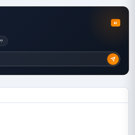
AI
P?