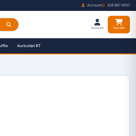
Account
338 887 4507
Account
Carrello
ffie
Auricolari BT