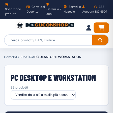
Carta del
Servizi in
338
Spedizione
Garanzia 2
Docente
Negozio
Account
887 4507
gratuita
anni
Home
INFORMATICA
PC DESKTOP E WORKSTATION
PC DESKTOP E WORKSTATION
83 prodotti