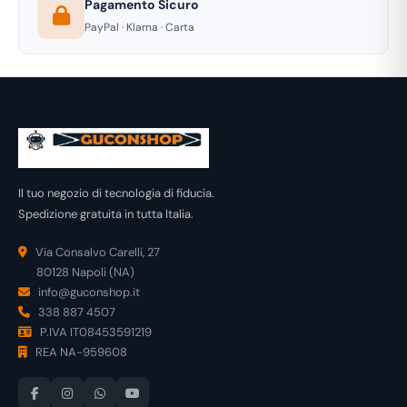
Pagamento Sicuro
PayPal · Klarna · Carta
Il tuo negozio di tecnologia di fiducia.
Spedizione gratuita in tutta Italia.
Via Consalvo Carelli, 27
80128 Napoli (NA)
info@guconshop.it
338 887 4507
P.IVA IT08453591219
REA NA-959608