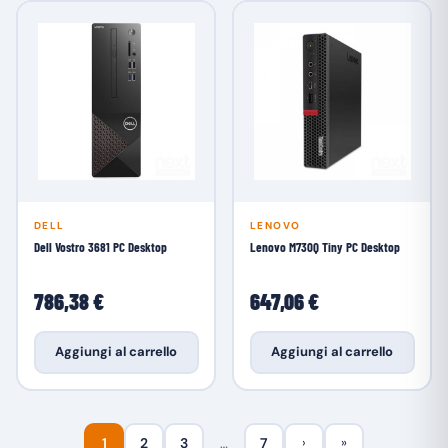
DELL
LENOVO
Dell Vostro 3681 PC Desktop
Lenovo M730Q Tiny PC Desktop
786,38 €
647,06 €
Aggiungi al carrello
Aggiungi al carrello
1
2
3
…
7
›
»