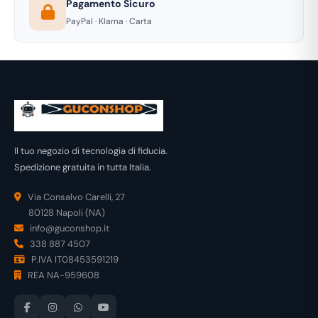
Pagamento Sicuro
PayPal · Klarna · Carta
Il tuo negozio di tecnologia di fiducia.
Spedizione gratuita in tutta Italia.
Via Consalvo Carelli, 27
80128 Napoli (NA)
info@guconshop.it
338 887 4507
P.IVA IT08453591219
REA NA-959608