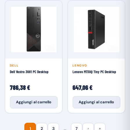
DELL
LENOVO
Dell Vostro 3681 PC Desktop
Lenovo M730Q Tiny PC Desktop
786,38 €
647,06 €
Aggiungi al carrello
Aggiungi al carrello
1
2
3
…
7
›
»