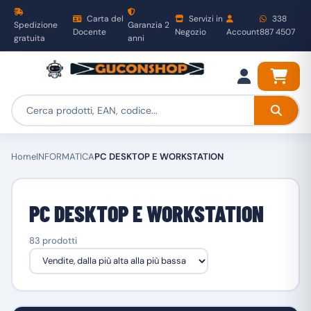
Carta del
Servizi in
338
Spedizione
Garanzia 2
Docente
Negozio
Account
887 4507
gratuita
anni
Home
INFORMATICA
PC DESKTOP E WORKSTATION
PC DESKTOP E WORKSTATION
83 prodotti