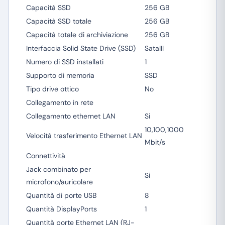
Capacità SSD
256 GB
Capacità SSD totale
256 GB
Capacità totale di archiviazione
256 GB
Interfaccia Solid State Drive (SSD)
SataIII
Numero di SSD installati
1
Supporto di memoria
SSD
Tipo drive ottico
No
Collegamento in rete
Collegamento ethernet LAN
Si
10,100,1000
Velocità trasferimento Ethernet LAN
Mbit/s
Connettività
Jack combinato per
Si
microfono/auricolare
Quantità di porte USB
8
Quantità DisplayPorts
1
Quantità porte Ethernet LAN (RJ-