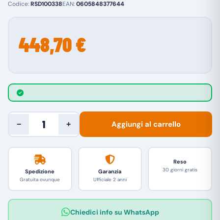
Codice:
RSD100338
EAN:
0605848377644
448,70 €
Aggiungi al carrello
−
+
Reso
30 giorni gratis
Spedizione
Garanzia
Gratuita ovunque
Ufficiale 2 anni
Chiedici info su WhatsApp