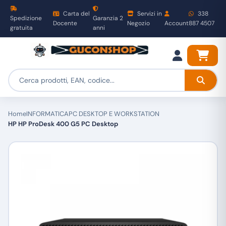
Carta del
Servizi in
338
Spedizione
Garanzia 2
Docente
Negozio
Account
887 4507
gratuita
anni
Home
INFORMATICA
PC DESKTOP E WORKSTATION
HP HP ProDesk 400 G5 PC Desktop