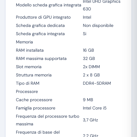
Intel UHD Graphics
Modello scheda grafica integrata
630
Produttore di GPU integrato
Intel
Scheda grafica dedicata
Non disponibile
Scheda grafica integrata
Si
Memoria
RAM installata
16 GB
RAM massima supportata
32 GB
Slot memoria
2x DIMM
Struttura memoria
2 x 8 GB
Tipo di RAM
DDR4-SDRAM
Processore
Cache processore
9 MB
Famiglia processore
Intel Core i5
Frequenza del processore turbo
3,7 GHz
massima
Frequenza di base del
2,2 GHz