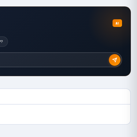
AI
P?