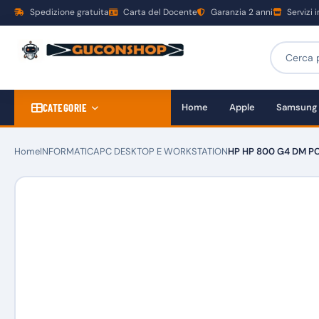
Spedizione gratuita
Carta del Docente
Garanzia 2 anni
Servizi 
CATEGORIE
Home
Apple
Samsung
Home
INFORMATICA
PC DESKTOP E WORKSTATION
HP HP 800 G4 DM P