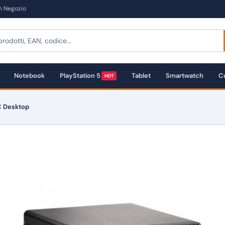
in Negozio
Notebook
PlayStation 5
Tablet
Smartwatch
Cu
HOT
C Desktop