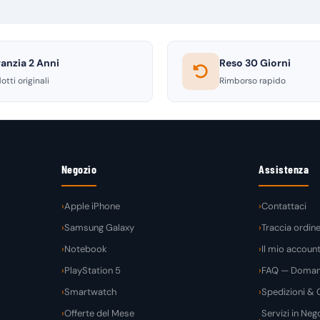
anzia 2 Anni
Reso 30 Giorni
otti originali
Rimborso rapido
Negozio
Assistenza
Apple iPhone
Contattaci
Samsung Galaxy
Traccia ordin
Notebook
Il mio accoun
PlayStation 5
FAQ — Domand
Smartwatch
Spedizioni & C
Offerte del Mese
Servizi in Nego