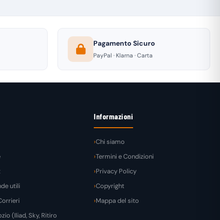
Pagamento Sicuro
PayPal · Klarna · Carta
Informazioni
Chi siamo
e
Termini e Condizioni
t
Privacy Policy
e utili
Copyright
orrieri
Mappa del sito
zio (Iliad, Sky, Ritiro