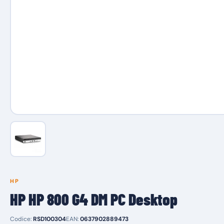
HP
HP HP 800 G4 DM PC Desktop
Codice:
RSD100304
EAN:
0637902889473