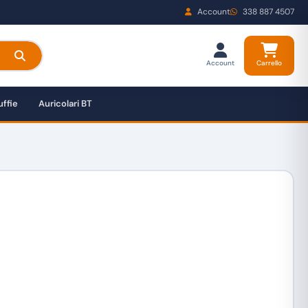
Account
338 887 4507
Account
Carrello
ffie
Auricolari BT