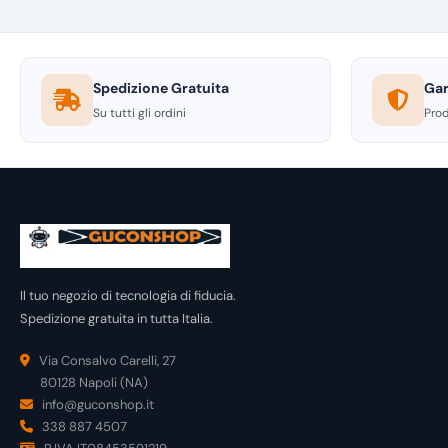
Spedizione Gratuita
Gar
Su tutti gli ordini
Prod
Il tuo negozio di tecnologia di fiducia.
Spedizione gratuita in tutta Italia.
Via Consalvo Carelli, 27
80128 Napoli (NA)
info@guconshop.it
338 887 4507