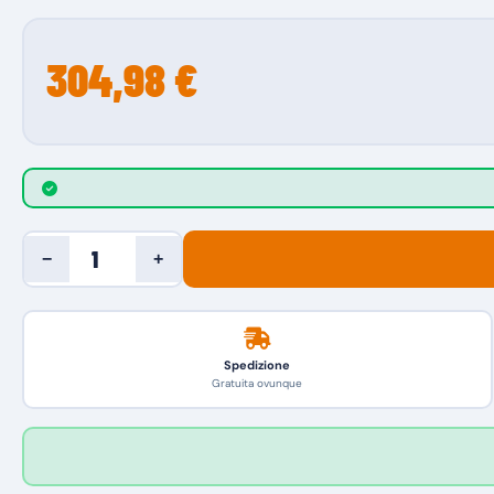
304,98 €
−
+
Spedizione
Gratuita ovunque