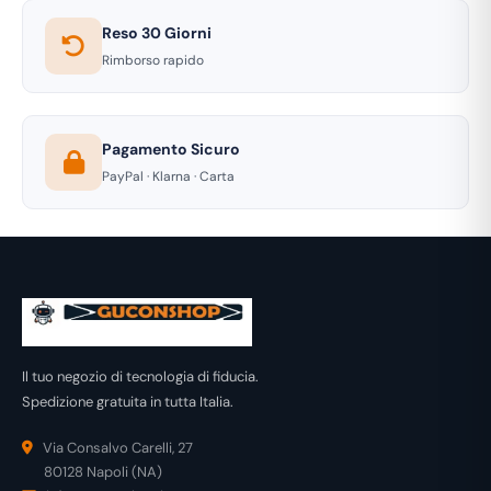
Reso 30 Giorni
Rimborso rapido
Pagamento Sicuro
PayPal · Klarna · Carta
Il tuo negozio di tecnologia di fiducia.
Spedizione gratuita in tutta Italia.
Via Consalvo Carelli, 27
80128 Napoli (NA)