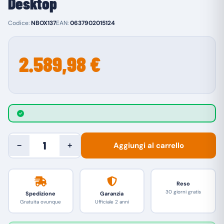
Desktop
Codice:
NBOX137
EAN:
0637902015124
2.589,98 €
Aggiungi al carrello
−
+
Reso
30 giorni gratis
Spedizione
Garanzia
Gratuita ovunque
Ufficiale 2 anni