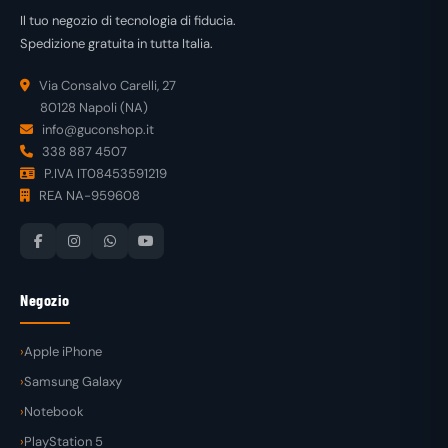
Il tuo negozio di tecnologia di fiducia.
Spedizione gratuita in tutta Italia.
Via Consalvo Carelli, 27
80128 Napoli (NA)
info@guconshop.it
338 887 4507
P.IVA IT08453591219
REA NA-959608
Negozio
Apple iPhone
Samsung Galaxy
Notebook
PlayStation 5