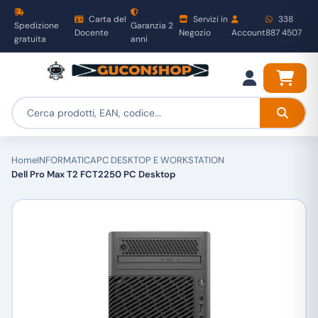
Carta del
Servizi in
338
Spedizione
Garanzia 2
Docente
Negozio
Account
887 4507
gratuita
anni
Home
INFORMATICA
PC DESKTOP E WORKSTATION
Dell Pro Max T2 FCT2250 PC Desktop