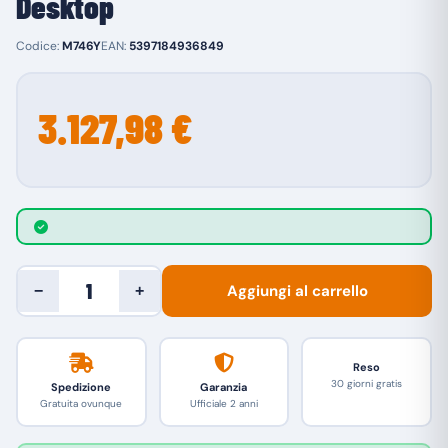
Desktop
Codice:
M746Y
EAN:
5397184936849
3.127,98 €
Aggiungi al carrello
−
+
Reso
30 giorni gratis
Spedizione
Garanzia
Gratuita ovunque
Ufficiale 2 anni