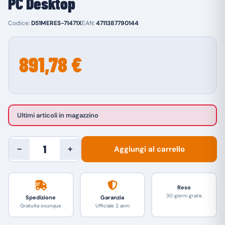
PC Desktop
Codice:
D51MERES-71471X
EAN:
4711387790144
891,78 €
Ultimi articoli in magazzino
Aggiungi al carrello
−
+
Reso
30 giorni gratis
Spedizione
Garanzia
Gratuita ovunque
Ufficiale 2 anni