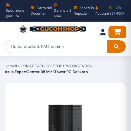
Carta del
Servizi in
338
Spedizione
Garanzia 2
Docente
Negozio
Account
887 4507
gratuita
anni
Home
INFORMATICA
PC DESKTOP E WORKSTATION
Asus ExpertCenter D5 Mini Tower PC Desktop