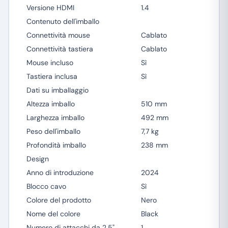
Versione HDMI
1.4
Contenuto dell'imballo
Connettività mouse
Cablato
Connettività tastiera
Cablato
Mouse incluso
Sì
Tastiera inclusa
Sì
Dati su imballaggio
Altezza imballo
510 mm
Larghezza imballo
492 mm
Peso dell'imballo
7,7 kg
Profondità imballo
238 mm
Design
Anno di introduzione
2024
Blocco cavo
Sì
Colore del prodotto
Nero
Nome del colore
Black
Numero di attacchi da 2.5"
1