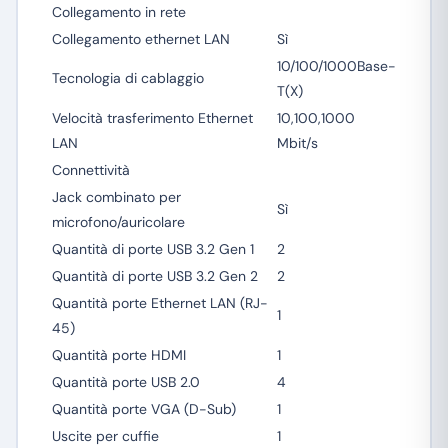
Collegamento in rete
Collegamento ethernet LAN
Sì
10/100/1000Base-
Tecnologia di cablaggio
T(X)
Velocità trasferimento Ethernet
10,100,1000
LAN
Mbit/s
Connettività
Jack combinato per
Sì
microfono/auricolare
Quantità di porte USB 3.2 Gen 1
2
Quantità di porte USB 3.2 Gen 2
2
Quantità porte Ethernet LAN (RJ-
1
45)
Quantità porte HDMI
1
Quantità porte USB 2.0
4
Quantità porte VGA (D-Sub)
1
Uscite per cuffie
1