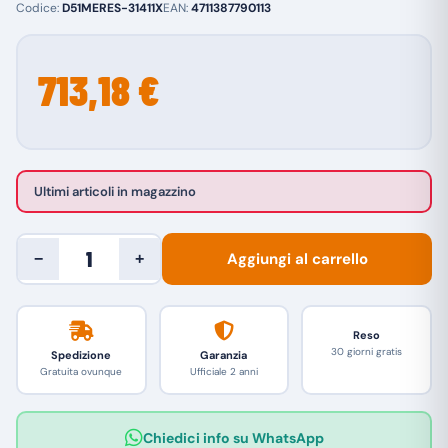
Codice:
D51MERES-31411X
EAN:
4711387790113
713,18 €
Ultimi articoli in magazzino
Aggiungi al carrello
−
+
Reso
30 giorni gratis
Spedizione
Garanzia
Gratuita ovunque
Ufficiale 2 anni
Chiedici info su WhatsApp