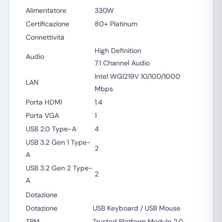
Alimentatore
330W
Certificazione
80+ Platinum
Connettività
High Definition
Audio
7.1 Channel Audio
Intel WGI219V 10/100/1000
LAN
Mbps
Porta HDMI
1.4
Porta VGA
1
USB 2.0 Type-A
4
USB 3.2 Gen 1 Type-
2
A
USB 3.2 Gen 2 Type-
2
A
Dotazione
Dotazione
USB Keyboard / USB Mouse
TPM
Trusted Platform Module 2.0