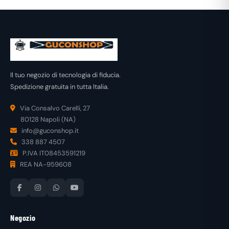
Il tuo negozio di tecnologia di fiducia.
Spedizione gratuita in tutta Italia.
Via Consalvo Carelli, 27
80128 Napoli (NA)
info@guconshop.it
338 887 4507
P.IVA IT08453591219
REA NA-959608
Negozio