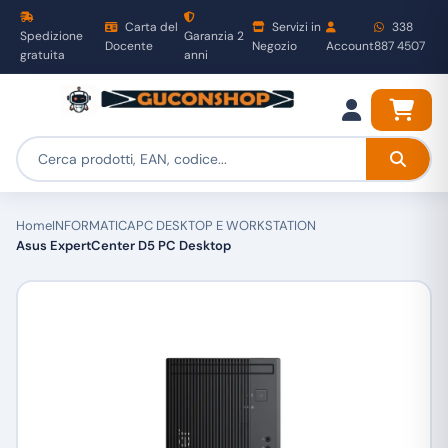
Carta del
Servizi in
338
Spedizione
Garanzia 2
Docente
Negozio
Account
887 4507
gratuita
anni
Home
INFORMATICA
PC DESKTOP E WORKSTATION
Asus ExpertCenter D5 PC Desktop